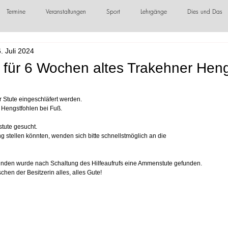
Termine
Veranstaltungen
Sport
Lehrgänge
Dies und Das
. Juli 2024
örderer / Sponsoren
für 6 Wochen altes Trakehner Heng
 Stute eingeschläfert werden.
s Hengstfohlen bei Fuß.
tute gesucht.
ng stellen könnten, wenden sich bitte schnellstmöglich an die
tunden wurde nach Schaltung des Hilfeaufrufs eine Ammenstute gefunden.
hen der Besitzerin alles, alles Gute!