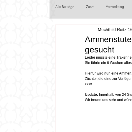
Alle Beiträge
Zucht
Vermarktung
Mechthild Reitz
16
Jungzüchter
Frühlingsboten
F
Ammenstute 
gesucht
Leider musste eine Trakehner
Sie führte ein 6 Wochen alte
Hierfür wird nun eine Ammens
Züchter, die eine zur Verfügu
xxxx
Update:
 Innerhalb von 24 S
Wir freuen uns sehr und wünsc