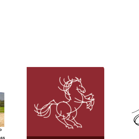
o
ass