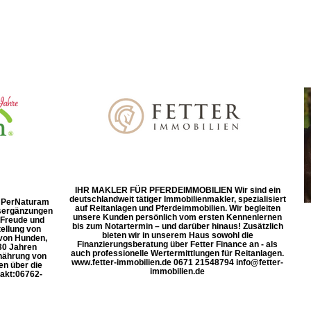
IHR MAKLER FÜR PFERDEIMMOBILIEN Wir sind ein
deutschlandweit tätiger Immobilienmakler, spezialisiert
d! PerNaturam
auf Reitanlagen und Pferdeimmobilien. Wir begleiten
gsergänzungen
unsere Kunden persönlich vom ersten Kennenlernen
 Freude und
bis zum Notartermin – und darüber hinaus! Zusätzlich
ellung von
bieten wir in unserem Haus sowohl die
 von Hunden,
Finanzierungsberatung über Fetter Finance an - als
30 Jahren
auch professionelle Wertermittlungen für Reitanlagen.
rnährung von
www.fetter-immobilien.de 0671 21548794 info@fetter-
en über die
immobilien.de
kt: ​06762-