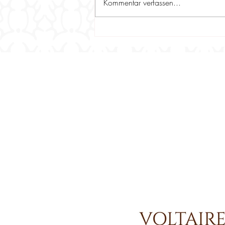
Kommentar verfassen...
1000,- Euro an die Trakehner
Jungzüchter - die Mitglieder
des Zuchtbezirks Rheinland-
Pfalz / Saar haben
gespendet!