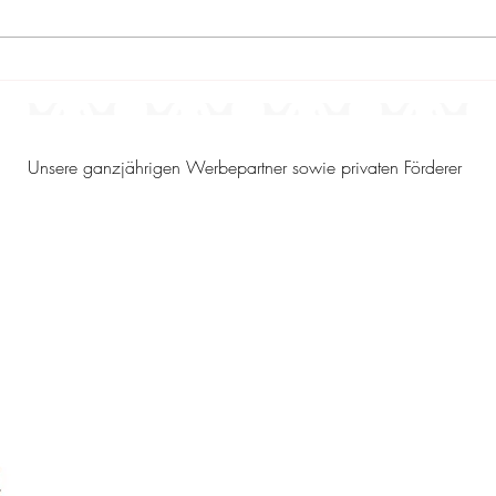
Sportbericht 19/2026 -
Spor
Ergebnisse vom 31.7.2026 –
Erg
2.8.2026
26.
Unsere ganzjährigen Werbepartner sowie privaten Förderer