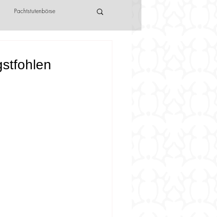
Pachtstutenbörse
stfohlen