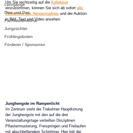
Um Sie rechtzeitig auf die 
Kollektion
Lehrgänge
einzustimmen, können Sie sich ab sofort 
alle 
Dies und Das
Teilnehmer des Hengstmarktes
 und der Auktion 
in Bild, Text und Video ansehen.
Pachtstutenbörse
Jungzüchter
Frühlingsboten
Förderer / Sponsoren
Junghengste im Rampenlicht
Im Zentrum steht die Trakehner Hauptkörung 
der Junghengste mit den auf die drei 
Veranstaltungstage verteilten Disziplinen 
Pflastermusterung, Freispringen und Freilaufen 
mit abschließendem Schrittring. Hier tritt die 