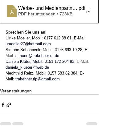
.pdf
Werbe- und Medienpartner werden - Z
PDF herunterladen • 728KB
Sprechen Sie uns an! 
Ulrike Moeller, Mobil: 0177 612 38 61, E-Mail: 
umoeller27@hotmail.com
Simone Schönbeck, 
Mobil: 017
5 693 19 28, E-
Mail: 
simone@trakehner-sf.de
Daniela Klüter, Mobil: 0151 172 204 93
, E-Mail: 
daniela_klueter@web.de
Mechthild Reitz, Mobil: 0157 583 82 384, E-
Mail: 
trakehner.rlp@gmail.com
Veranstaltungen