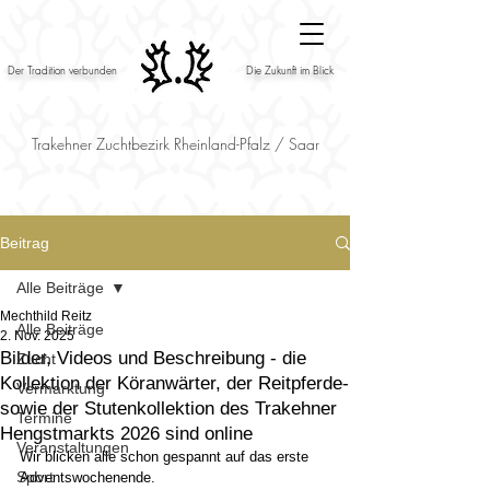
Der Tradition verbunden
Die Zukunft im Blick
Trakehner Zuchtbezirk Rheinland-Pfalz / Saar
Beitrag
Alle Beiträge
Mechthild Reitz
Alle Beiträge
2. Nov. 2025
Bilder, Videos und Beschreibung - die
Zucht
Kollektion der Köranwärter, der Reitpferde-
Vermarktung
sowie der Stutenkollektion des Trakehner
Termine
Hengstmarkts 2026 sind online
Veranstaltungen
Wir blicken alle schon gespannt auf das erste 
Sport
Adventswochenende.