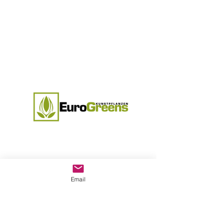
EuroGreens exklusive Kunstpflanzen für
Ihre Veranstaltungen, z. B. Reitturniere,
Zuchtveranstaltungen usw. Telefon: 0800 /
Email
355 11 77 (kostenfrei) Ausland: +49 3338 /
700 104 Fax: +49 3338 / 398 470 Mail:
service@eurogreens.de