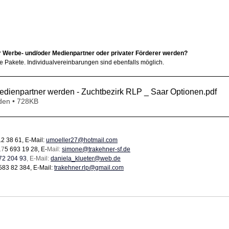
r Werbe- und/oder Medienpartner oder privater Förderer werden?
e Pakete. Individualvereinbarungen sind ebenfalls möglich.
Werbe- und Medienpartner werden - Zuchtbezirk RLP _ Saar Optionen
.pdf
den • 728KB
2 38 61, E-Mail: 
umoeller27@hotmail.com
17
5 693 19 28, E-
Mail: 
simone@trakehner-sf.de
172 204 93
, E-Mail: 
daniela_klueter@web.de
583 82 384, E-Mail: 
trakehner.rlp@gmail.com