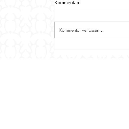
Kommentare
Kommentar verfassen...
Kommen Sie vorbei - alles
rund um die Zentrale
Stuteneintragung am
02.08.2026 in 56566
Neuwied-Oberbieber -
powered by PerNaturam