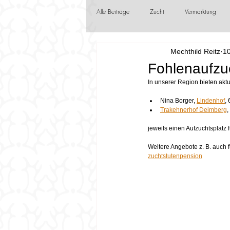
Alle Beiträge
Zucht
Vermarktung
Mechthild Reitz
10
Jungzüchter
Frühlingsboten
F
Fohlenaufzuch
In unserer Region bieten aktu
Nina Borger, 
Lindenhof
,
Trakehnerhof Deimberg
,
jeweils einen Aufzuchtsplatz f
Weitere Angebote z. B. auch f
zuchtstutenpension