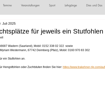
Termine
Veranstaltungen
Sport
Lehrgänge
Dies und Das
. Juli 2025
örderer / Sponsoren
tsplätze für jeweils ein Stutfohlen 
ell
 66687 Wadern (Saarland), Mobil: 0152 338 02 322  sowie
 Myriam Westermann, 67742 Deimberg (Pfalz), Mobil: 0160 970 83 302
ür ein Stutfohlen an.
ür Hengstfohlen oder Zuchtstuten finden Sie hier: 
https://www.trakehner-rlp.com/au