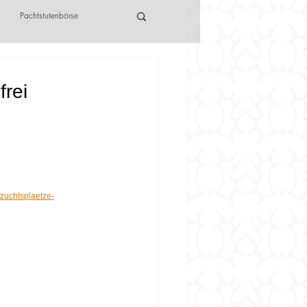
Pachtstutenbörse
frei
fzuchtsplaetze-