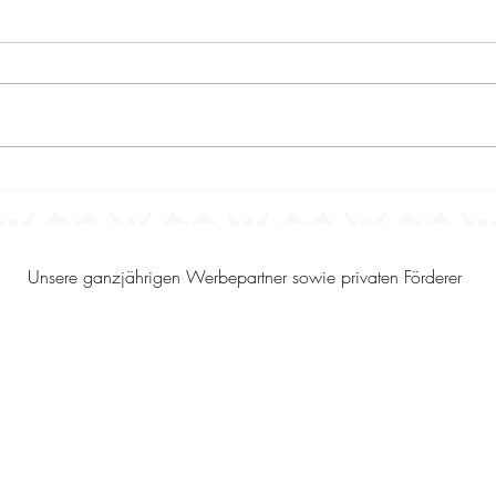
Bericht und Impressionen
Die 
vom 28.06.2026: Foto-/
Stu
Video- und Musterungstermin
auf Hofgut Linnebo - powered
by PerNaturam
Unsere ganzjährigen Werbepartner sowie privaten Förderer