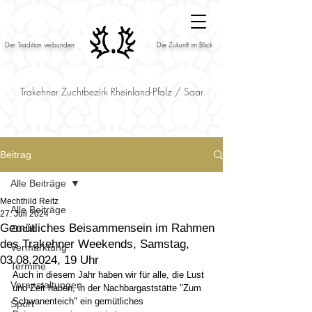
Der Tradition verbunden
Die Zukunft im Blick
Trakehner Zuchtbezirk Rheinland-Pfalz / Saar
Beitrag
Alle Beiträge
Mechthild Reitz
Alle Beiträge
27. Juli 2024
Gemütliches Beisammensein im Rahmen
Zucht
des Trakehner Weekends, Samstag,
Vermarktung
03.08.2024, 19 Uhr
Termine
Auch in diesem Jahr haben wir für alle, die Lust 
Veranstaltungen
und Zeit haben, in der Nachbargaststätte "Zum 
Schwanenteich" ein gemütliches 
Sport