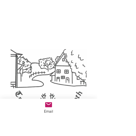
Email
TRAKEHNERHOF ELSENROTH Ralf Otto und
Jens Düren *** Zucht, Hengsthaltung,
Verkaufspferde *** Unsere Motivation ist die
Freude am Trakehner Pferd. ​Sollten Sie ein
qualitätsvolles Fohlen, ein Nachwuchspferd