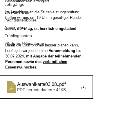
Beisammensein arrangiert.
Lehrgänge
Dies und Das
Im Anschluss an die Stutenleistungsprüfung 
treffen wir uns um 19 Uhr in geselliger Runde.
Pachtstutenbörse
Jungzüchter
Jeder, der mag, ist herzlich eingeladen!
Frühlingsboten
Förderer / Sponsoren
Damit die Gastronomie besser planen kann, 
benötigen wir jedoch eine 
Voranmeldung
 bis 
30.07.2024, 
mit Angabe der teilnehmenden 
Personen sowie des 
verbindlichen
Essenswunsches.
Auswahlkarte03.08.
.pdf
PDF herunterladen • 42KB