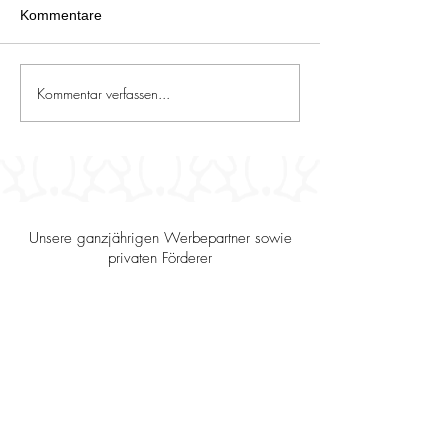
Kommentare
Kommentar verfassen...
Sportbericht 19/2026 -
Sportbericht 18/
Ergebnisse vom
Ergebnisse vom
31.7.2026 – 2.8.2026
24.7.2026 – 26.
Unsere ganzjährigen Werbepartner sowie
privaten Förderer