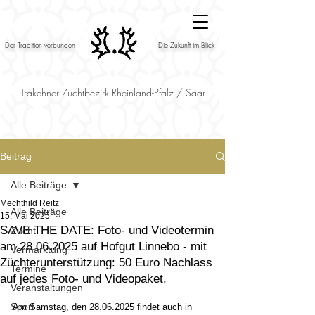
Der Tradition verbunden
Die Zukunft im Blick
Trakehner Zuchtbezirk Rheinland-Pfalz / Saar
Beitrag
Alle Beiträge
Mechthild Reitz
Alle Beiträge
15. Mai 2025
SAVE THE DATE: Foto- und Videotermin
Zucht
am 28.06.2025 auf Hofgut Linnebo - mit
Vermarktung
Züchterunterstützung: 50 Euro Nachlass
Termine
auf jedes Foto- und Videopaket.
Veranstaltungen
Sport
Am Samstag, den 28.06.2025 findet auch in 