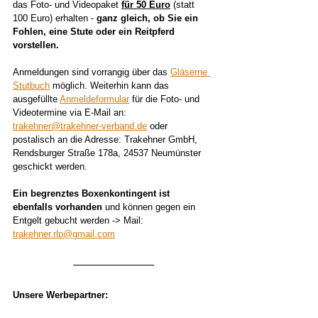
das Foto- und Videopaket 
für 50 Euro
 (statt 
100 Euro) erhalten -
 ganz gleich, ob Sie ein 
Fohlen, eine Stute oder ein Reitpferd 
vorstellen.
Anmeldungen sind vorrangig über das 
Gläserne 
Stutbuch
 möglich. Weiterhin kann das 
ausgefüllte 
Anmeldeformular
 für die Foto- und 
Videotermine via E-Mail an: 
trakehner@trakehner-verband.de
 oder 
postalisch an die Adresse: Trakehner GmbH, 
Rendsburger Straße 178a, 24537 Neumünster 
geschickt werden. 
Ein begrenztes Boxenkontingent ist 
ebenfalls vorhanden 
und können gegen ein 
Entgelt gebucht werden -> Mail: 
trakehner.rlp@gmail.com
Unsere Werbepartner: 