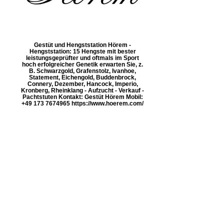
Gestüt und Hengststation Hörem -
Hengststation: 15 Hengste mit bester
leistungsgeprüfter und oftmals im Sport
hoch erfolgreicher Genetik erwarten Sie, z.
B. Schwarzgold, Grafenstolz, Ivanhoe,
Statement, Eichengold, Buddenbrock,
Connery, Dezember, Hancock, Imperio,
Kronberg, Rheinklang - Aufzucht - Verkauf -
Pachtstuten Kontakt: Gestüt Hörem Mobil:
+49 173 7674965 https://www.hoerem.com/