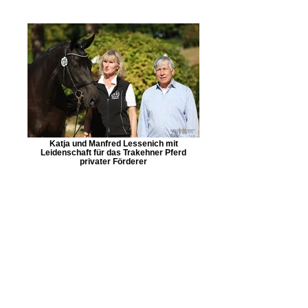
Katja und Manfred Lessenich mit
Leidenschaft für das Trakehner Pferd
privater Förderer