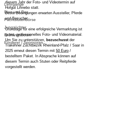
diesem Jahr der Foto- und Videotermin auf 
Lehrgänge
Hofgut Linnebo statt.
Dies und Das
Beste Bedingungen erwarten Aussteller, Pferde 
und Besucher.
Pachtstutenbörse
Jungzüchter
Grundlage für eine erfolgreiche Vermarktung ist 
gutes, professionelles Foto- und Videomaterial. 
Frühlingsboten
Um Sie zu unterstützen,
 bezuschusst
 der 
Förderer / Sponsoren
Trakehner Zuchtbezirk Rheinland-Pfalz / Saar in 
2025 erneut diesen Termin mit 
50 Euro
 / 
bestelltem Paket. 
In Absprache können auf 
diesem Termin auch
Stuten oder Reitpferde 
vorgestellt werden.