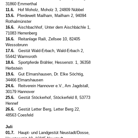
31860 Emmerthal
11.6.
   Hof Moholz, Moholz 3, 24809 Nübbel
15.6.  
Pferdewelt Mailham, Mailham 2, 94094 
Rothalmünster
16.6.
   Aischbachhof, Unter dem Aischbächle 1, 
71083 Herrenberg
16.6.   
Reitanlage Raili, Zellsee 10, 82405 
Wessobrunn
17.6.
   Gestüt Wald-Erbach, Wald-Erbach 2, 
55442 Warmsroth
18.6.
   Sportpferde Brähler, Hessenstr. 1, 36358 
Herbstein
19.6.   
Gut Elmarshausen, Dr. Elke Söchtig, 
34466 Elmarshausen
24.6.
   Reitverein Hannover e.V., Am Jagdstall, 
30179 Hannover
25.6.
   Gestüt Stöckerhof, Stöckerfeld 8, 53773 
Hennef
26.6.
   Gestüt Letter Berg, Letter Berg 22, 
48563 Coesfeld
Juli
01.7.
   Haupt- und Landgestüt Neustadt/Dosse, 