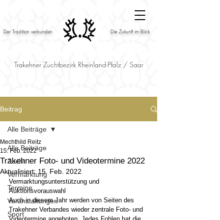
Der Tradition verbunden
Die Zukunft im Blick
Trakehner Zuchtbezirk Rheinland-Pfalz / Saar
Beitrag
Alle Beiträge
Mechthild Reitz
Alle Beiträge
15. Feb. 2022
Trakehner Foto- und Videotermine 2022
Zucht
Aktualisiert:
15. Feb. 2022
Vermarktung
Vermarktungsunterstützung und 
Termine
Auktionsvorauswahl
Auch in diesem Jahr werden von Seiten des 
Veranstaltungen
Trakehner Verbandes wieder zentrale Foto- und 
Sport
Videotermine angeboten. Jedes Fohlen hat die 