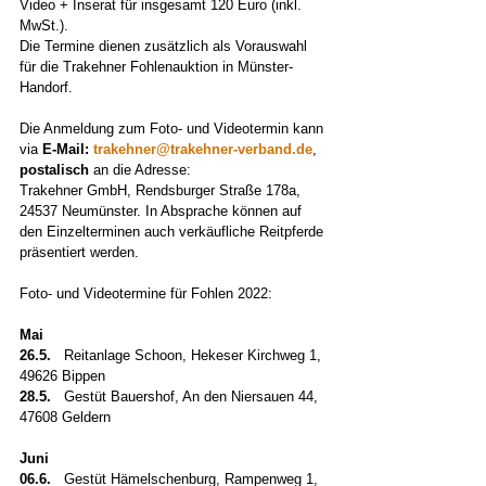
Video + Inserat für insgesamt 120 Euro (inkl. 
MwSt.).
Die Termine dienen zusätzlich als Vorauswahl 
für die Trakehner Fohlenauktion in Münster-
Handorf.
Die Anmeldung zum Foto- und Videotermin kann 
via 
E-Mail: 
trakehner@trakehner-verband.de
, 
postalisch
 an die Adresse: 
Trakehner GmbH, Rendsburger Straße 178a, 
24537 Neumünster. In Absprache können auf 
den Einzelterminen auch verkäufliche Reitpferde 
präsentiert werden.
Foto- und Videotermine für Fohlen 2022:
Mai
26.5.   
Reitanlage Schoon, Hekeser Kirchweg 1, 
49626 Bippen
28.5.
   Gestüt Bauershof, An den Niersauen 44, 
47608 Geldern
Juni
06.6.
   Gestüt Hämelschenburg, Rampenweg 1, 