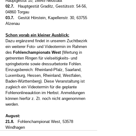
Hauptgestüt 10, 16845 Neustadt
02.7.
   Hauptgestüt Graditz, Gestütsstr. 54-56, 
04860 Torgau
03.7.   
Gestüt Hörstein, Kapellenstr. 30, 63755 
Alzenau
Schon vorab ein kleiner Ausblick:
Dazu ergänzend findet in unserem Zuchtbezirk 
ein weiterer Foto- und Videotermin im Rahmen 
des 
Fohlenchampionats West
 (Wertung in 
getrennten Ringen für vielseitigkeits- und 
springbetonte sowie dressurbetonte Fohlen. 
Einzugsbereich: Rheinland-Pfalz, Saarland, 
Luxemburg, Hessen, Rheinland, Westfalen, 
Baden-Württemberg). Diese Veranstaltung ist 
zugleich ein Videotermin für die geplante 
Fohlenonlineauktion im Herbst. Anmeldungen 
können hierfür z. Zt. noch nicht angenommen 
werden.
August:
21.8.	
Fohlenchampionat West, 53578 
Windhagen