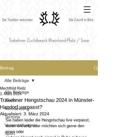
Der Tradition verbunden
Die Zukunft im Blick
Trakehner Zuchtbezirk Rheinland-Pfalz / Saar
Beitrag
Alle Beiträge
Mechthild Reitz
Alle Beiträge
1. März 2024
Trakehner Hengstschau 2024 in Münster-
Zucht
Handorf verpasst?
Vermarktung
Aktualisiert:
3. März 2024
Termine
Sie haben leider die Hengstschau live verpasst, 
Veranstaltungen
waren erkrankt oder möchten sich gerne den 
einen oder
Sport