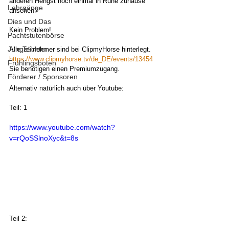
anderen Hengst noch einmal in Ruhe zuhause 
Lehrgänge
ansehen?
Dies und Das
Kein Problem!
Pachtstutenbörse
Jungzüchter
Alle Teilnehmer sind bei ClipmyHorse hinterlegt.
https://www.clipmyhorse.tv/de_DE/events/13454
Frühlingsboten
Sie benötigen einen Premiumzugang.
Förderer / Sponsoren
Alternativ natürlich auch über Youtube:
Teil: 1
https://www.youtube.com/watch?
v=rQoSSlnoXyc&t=8s
Teil 2: