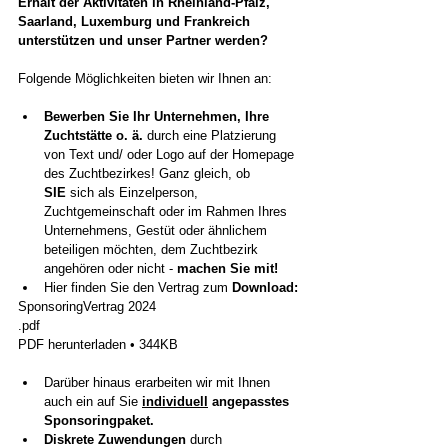
Erhalt der Aktivitäten in Rheinland-Pfalz, 
Saarland, Luxemburg und Frankreich 
unterstützen und unser Partner werden?
Folgende Möglichkeiten bieten wir Ihnen an:
Bewerben Sie Ihr Unternehmen, Ihre 
Zuchtstätte o. ä. 
durch eine Platzierung 
von Text und/ oder Logo auf der Homepage 
des Zuchtbezirkes! Ganz gleich, ob 
SIE
 sich als Einzelperson, 
Zuchtgemeinschaft oder im Rahmen Ihres 
Unternehmens, Gestüt oder ähnlichem 
beteiligen möchten, dem Zuchtbezirk 
angehören oder nicht - 
machen Sie mit!
Hier finden Sie den Vertrag zum 
Download:
SponsoringVertrag 2024
.pdf
PDF herunterladen • 344KB
Darüber hinaus erarbeiten wir mit Ihnen 
auch ein auf Sie 
individuell
 angepasstes 
Sponsoringpaket.
Diskrete Zuwendungen
 durch 