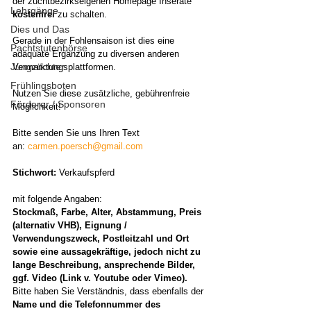
der zuchtbezirkseigenen Homepage Inserate 
Lehrgänge
kostenfrei
 zu schalten. 
Dies und Das
Gerade in der Fohlensaison ist dies eine 
Pachtstutenbörse
adäquate Ergänzung zu diversen anderen 
Jungzüchter
Vermarktungsplattformen.
Frühlingsboten
Nutzen Sie diese zusätzliche, gebührenfreie 
Förderer / Sponsoren
Möglichkeit!
Bitte senden Sie uns Ihren Text 
an:
carmen.poersch@gmail.com
Stichwort: 
Verkaufspferd 
mit folgende Angaben:
Stockmaß, Farbe, Alter, Abstammung, Preis 
(alternativ VHB), Eignung / 
Verwendungszweck, Postleitzahl und Ort 
sowie eine aussagekräftige, jedoch nicht zu 
lange Beschreibung, ansprechende Bilder, 
ggf. Video (Link v. Youtube oder Vimeo).
Bitte haben Sie Verständnis, dass ebenfalls der 
Name und die Telefonnummer des 