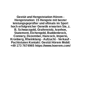
Gestüt und Hengststation Hörem -
Hengststation: 15 Hengste mit bester
leistungsgeprüfter und oftmals im Sport
hoch erfolgreicher Genetik erwarten Sie, z.
B. Schwarzgold, Grafenstolz, Ivanhoe,
Statement, Eichengold, Buddenbrock,
Connery, Dezember, Hancock, Imperio,
Kronberg, Rheinklang - Aufzucht - Verkauf -
Pachtstuten Kontakt: Gestüt Hörem Mobil:
+49 173 7674965 https://www.hoerem.com/