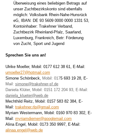
Überweisung eines beliebigen Betrags auf 
unser Zuchtbezirkskonto sind ebenfalls 
möglich: Volksbank Rhein-Nahe-Hunsrück 
eG, IBAN: DE 93 5609 0000 0000 1331 53, 
Kontoinhaber: Trakehner Verband, 
Zuchtbezirk Rheinland-Pfalz, Saarland, 
Luxemburg, Frankreich, Betr: Förderung 
von Zucht, Sport und Jugend
Sprechen Sie uns an!
Ulrike Moeller, Mobil: 0177 612 38 61, E-Mail: 
umoeller27@hotmail.com
Simone Schönbeck, 
Mobil: 017
5 693 19 28, E-
Mail: 
simone@trakehner-sf.de
Daniela Klüter, Mobil: 0151 172 204 93, E-Mail: 
daniela_klueter@web.de
Mechthild Reitz, Mobil: 0157 583 82 384, E-
Mail: 
trakehner.rlp@gmail.com
Myriam Westermann, Mobil: 0160 970 83 302, E-
Mail:
myriamdiemer@googlemail.com
Alina Engel, Mobil: 0173 350 9997, E-Mail: 
alinaa.engel@web.de