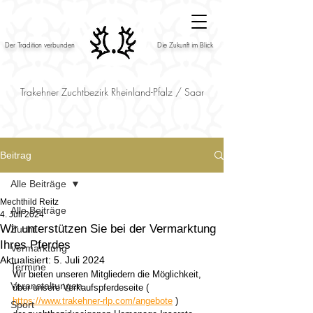
Der Tradition verbunden
Die Zukunft im Blick
Trakehner Zuchtbezirk Rheinland-Pfalz / Saar
Beitrag
Alle Beiträge
Mechthild Reitz
Alle Beiträge
4. Juli 2024
Wir unterstützen Sie bei der Vermarktung
Zucht
Ihres Pferdes
Vermarktung
Aktualisiert:
5. Juli 2024
Termine
Wir bieten unseren Mitgliedern die Möglichkeit, 
Veranstaltungen
über unsere Verkaufspferdeseite ( 
https://www.trakehner-rlp.com/angebote
 ) 
Sport