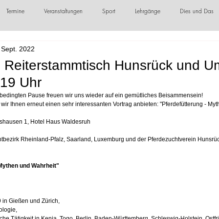
Termine
Veranstaltungen
Sport
Lehrgänge
Dies und Das
 Sept. 2022
örderer / Sponsoren
d Reiterstammtisch Hunsrück und 
 19 Uhr
edingten Pause freuen wir uns wieder auf ein gemütliches Beisammensein!
ir Ihnen erneut einen sehr interessanten Vortrag anbieten: "Pferdefütterung - My
lshausen 1, Hotel Haus Waldesruh
htbezirk Rheinland-Pfalz, Saarland, Luxemburg und der Pferdezuchtverein Hunsr
 Mythen und Wahrheit"
 in Gießen und Zürich,
ologie,
che Tätigkeit in Kenia, Togo, Berlin, Baden-Württemberg, Schleswig-Holstein, Ostfr