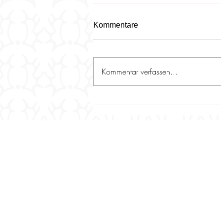
Kommentare
Kommentar verfassen...
1000,- Euro an die Trakehner
Jungzüchter - die Mitglieder
des Zuchtbezirks Rheinland-
Pfalz / Saar haben
gespendet!