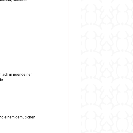
nfach in irgendeiner 
te.
nd einem gemütlichen 