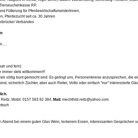
 Tierseuchenkasse RP,
nd Fütterung für PferdewirtschaftsmeisterInnen,
n, Pferdezucht seit ca. 30 Jahren
ibrücker Verbandes
in
....
nah und fern)
e immer stets willkommen!!!
wir völlig bunt gemischt sind. Es gelingt uns, Personenkreise anzusprechen, die ei
d, sicherlich Züchter, aber auch Reiter, Voltis oder einfach "nur" interessierte Gäs
lich.
 Reitz, Mobil: 0157 583 82 384, 
Mail: 
mechthild.reitz@yahoo.com
tisch
n Abend bei einem guten Glas Wein, leckerem Essen, interessanten Gesprächen u