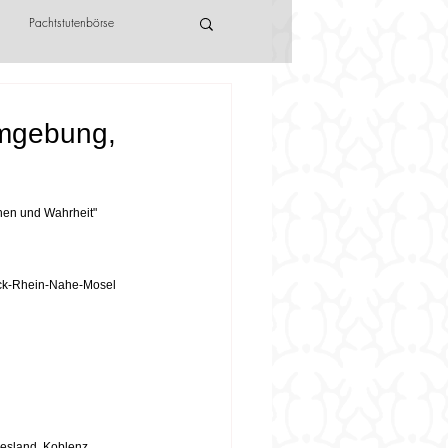
Pachtstutenbörse
Umgebung,
then und Wahrheit"
ück-Rhein-Nahe-Mosel
iesland, Koblenz.