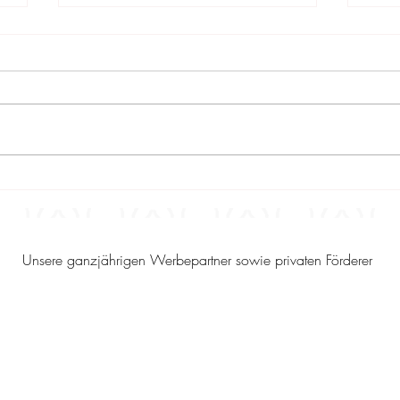
Sportbericht 19/2026 -
Spor
Ergebnisse vom 31.7.2026 –
Erg
2.8.2026
26.
Unsere ganzjährigen Werbepartner sowie privaten Förderer