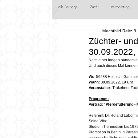
Alle Beiträge
Zucht
Vermarktung
Mechthild Reitz
9.
Jungzüchter
Frühlingsboten
F
Züchter- un
30.09.2022,
Nach einer langen pandemieb
Und auch dieses Mal können w
Wo
: 56288 Hollnich, Gamme
Wann:
 30.09.2022, 19 Uhr​
Veranstalter:
 Trakehner Zuc
Programm:
Vortrag: "Pferdefütterung -
Referent: Dr. Roland Labohm
Seine Vita:
Studium Tiermedizin bis 1979
Promotion in Berlin in Parasit
wissenschaftliche und praktis