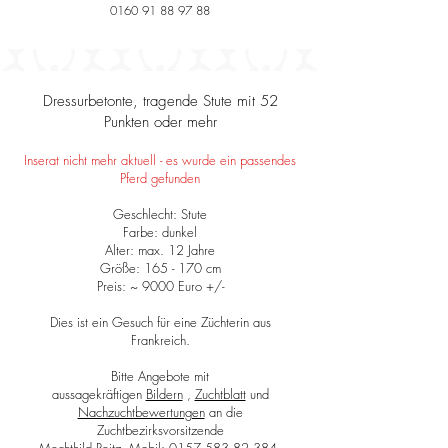
0160 91 88 97 88
Dressurbetonte, tragende Stute mit 52
Punkten oder mehr
Inserat nicht mehr aktuell - es wurde ein passendes
Pferd gefunden
Geschlecht: Stute
Farbe: dunkel
Alter: max. 12 Jahre
Größe: 165 - 170 cm
Preis: ~ 9000 Euro +/-
Dies ist ein Gesuch für eine Züchterin aus
Frankreich.​​
Bitte Angebote mit
aussagekräftigen
Bildern
,
Zuchtblatt
und
Nachzuchtbewertungen
an die
Zuchtbezirksvorsitzende