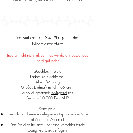
Mechthild Reitz, Mobil:
0157 583 82 384
Dressurbetontes 3-4 jähriges, rohes
Nachwuchspferd
Inserat nicht mehr aktuell - es wurde ein passendes
Pferd gefunden
Geschlecht: Stute
Farbe: kein Schimmel
Alter: 3-4jährig
Größe: Endmaß mind. 165 cm +
Ausbildungsstand:
zwingend
roh
Preis: ~ 10.000 Euro VHB
Sonstiges: ​
Gesucht wird eine im eleganten Typ stehende Stute
mit Adel und Ausdruck.
Das Pferd sollte nicht über eine verschleißende
Gangmechanik verfügen.