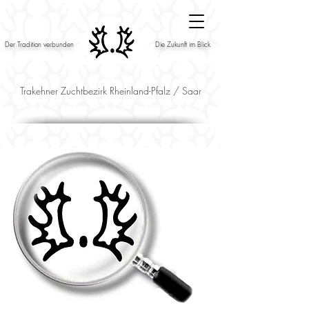
Der Tradition verbunden
Die Zukunft im Blick
Trakehner Zuchtbezirk Rheinland-Pfalz / Saar