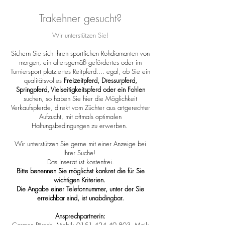
Trakehner gesucht?
Wir unterstützen Sie!
Sichern Sie sich Ihren sportlichen Rohdiamanten von
morgen, ein altersgemäß gefördertes oder im
Turniersport platziertes Reitpferd.... egal, ob Sie ein
qualitätsvolles
Freizeitpferd, Dressurpferd,
Springpferd, Vielseitigkeitspferd oder ein Fohlen
suchen, so haben Sie hier die Möglichkeit
Verkaufspferde, direkt vom Züchter aus artgerechter
Aufzucht, mit oftmals optimalen
Haltungsbedingungen zu erwerben.
Wir unterstützen Sie gerne mit einer Anzeige bei
Ihrer Suche!
Das Inserat ist kostenfrei.
Bitte benennen Sie möglichst konkret die für Sie
wichtigen Kriterien.
Die Angabe einer Telefonnummer, unter der Sie
erreichbar sind, ist unabdingbar.
Ansprechpartnerin: