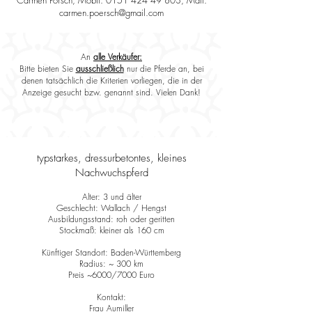
Carmen Pörsch, Mobil:
0151 424 49 803
, Mail:
carmen.poersch@gmail.com
An
alle Verkäufer:
Bitte bieten Sie
ausschließlich
nur die Pferde an, bei
denen tatsächlich die Kriterien vorliegen, die in der
Anzeige gesucht bzw. genannt sind. Vielen Dank!
typstarkes, dressurbetontes, kleines
Nachwuchspferd
Alter: 3 und älter
Geschlecht: Wallach / Hengst
Ausbildungsstand: roh oder geritten
Stockmaß: kleiner als 160 cm
Künftiger Standort: Baden-Württemberg
Radius: ~ 300 km
Preis ~6000/7000 Euro
Kontakt:
Frau Aumiller