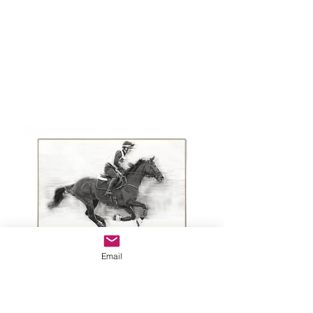
Email
Deckanzeige Polartanz CCI4*-S siegreich
Kontakt: Ulrike Malter Mobil: 0151 560 97 845