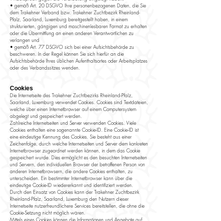
• gemäß Art. 20 DSGVO Ihre personenbezogenen Daten, die Sie
dem Trakehner Verband bzw. Trakehner Zuchtbezirk Rheinland-
Pfalz, Saarland, Luxemburg bereitgestellt haben, in einem
strukturierten, gängigen und maschinenlesbaren Format zu erhalten
oder die Übermittlung an einen anderen Verantwortlichen zu
verlangen und
• gemäß Art. 77 DSGVO sich bei einer Aufsichtsbehörde zu
beschweren. In der Regel können Sie sich hierfür an die
Aufsichtsbehörde Ihres üblichen Aufenthaltsortes oder Arbeitsplatzes
oder des Verbandssitzes wenden.
Cookies
Die Internetseite des Trakehner Zuchtbezirks Rheinland-Pfalz,
Saarland, Luxemburg verwendet Cookies. Cookies sind Textdateien,
welche über einen Internetbrowser auf einem Computersystem
abgelegt und gespeichert werden.
Zahlreiche Internetseiten und Server verwenden Cookies. Viele
Cookies enthalten eine sogenannte Cookie-ID. Eine Cookie-ID ist
eine eindeutige Kennung des Cookies. Sie besteht aus einer
Zeichenfolge, durch welche Internetseiten und Server dem konkreten
Internetbrowser zugeordnet werden können, in dem das Cookie
gespeichert wurde. Dies ermöglicht es den besuchten Internetseiten
und Servern, den individuellen Browser der betroffenen Person von
anderen Internetbrowsern, die andere Cookies enthalten, zu
unterscheiden. Ein bestimmter Internetbrowser kann über die
eindeutige Cookie-ID wiedererkannt und identifiziert werden.
Durch den Einsatz von Cookies kann der Trakehner Zuchtbezirk
Rheinland-Pfalz, Saarland, Luxemburg den Nutzern dieser
Internetseite nutzerfreundlichere Services bereitstellen, die ohne die
Cookie-Setzung nicht möglich wären.
Mittels eines Cookies können die Informationen und Angebote auf