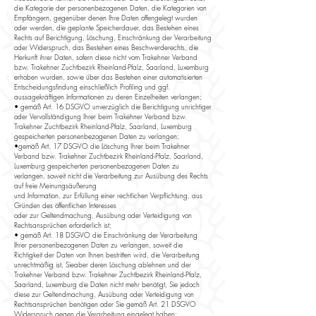
die Kategorie der personenbezogenen Daten, die Kategorien von
Empfängern, gegenüber denen Ihre Daten offengelegt wurden
oder werden, die geplante Speicherdauer, das Bestehen eines
Rechts auf Berichtigung, Löschung, Einschränkung der Verarbeitung
oder Widerspruch, das Bestehen eines Beschwerderechts, die
Herkunft ihrer Daten, sofern diese nicht vom Trakehner Verband
bzw. Trakehner Zuchtbezirk Rheinland-Pfalz, Saarland, Luxemburg
erhoben wurden, sowie über das Bestehen einer automatisierten
Entscheidungsfindung einschließlich Profiling und ggf.
aussagekräftigen Informationen zu deren Einzelheiten verlangen;
• gemäß Art. 16 DSGVO unverzüglich die Berichtigung unrichtiger
oder Vervollständigung Ihrer beim Trakehner Verband bzw.
Trakehner Zuchtbezirk Rheinland-Pfalz, Saarland, Luxemburg
gespeicherten personenbezogenen Daten zu verlangen;
•gemäß Art. 17 DSGVO die Löschung Ihrer beim Trakehner
Verband bzw. Trakehner Zuchtbezirk Rheinland-Pfalz, Saarland,
Luxemburg gespeicherten personenbezogenen Daten zu
verlangen, soweit nicht die Verarbeitung zur Ausübung des Rechts
auf freie Meinungsäußerung
und Information, zur Erfüllung einer rechtlichen Verpflichtung, aus
Gründen des öffentlichen Interesses
oder zur Geltendmachung, Ausübung oder Verteidigung von
Rechtsansprüchen erforderlich ist;
• gemäß Art. 18 DSGVO die Einschränkung der Verarbeitung
Ihrer personenbezogenen Daten zu verlangen, soweit die
Richtigkeit der Daten von Ihnen bestritten wird, die Verarbeitung
unrechtmäßig ist, Sieaber deren Löschung ablehnen und der
Trakehner Verband bzw. Trakehner Zuchtbezirk Rheinland-Pfalz,
Saarland, Luxemburg die Daten nicht mehr benötigt, Sie jedoch
diese zur Geltendmachung, Ausübung oder Verteidigung von
Rechtsansprüchen benötigen oder Sie gemäß Art. 21 DSGVO
Widerspruch gegen die Verarbeitung eingelegt haben;