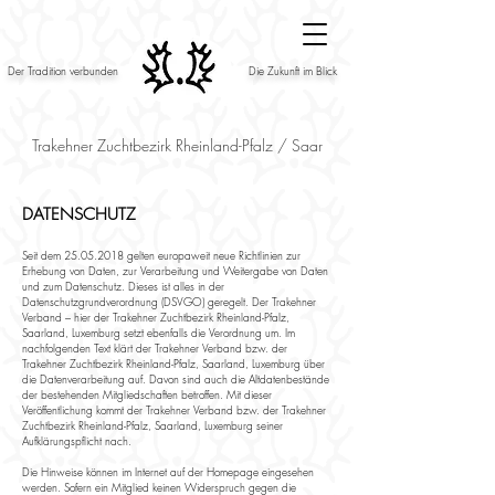
Der Tradition verbunden
Die Zukunft im Blick
Trakehner Zuchtbezirk Rheinland-Pfalz / Saar
DATENSCHUTZ
Seit dem
25.05.2018
gelten europaweit neue Richtlinien zur
Erhebung von Daten, zur Verarbeitung und Weitergabe von Daten
und zum Datenschutz. Dieses ist alles in der
Datenschutzgrundverordnung (DSVGO) geregelt. Der Trakehner
Verband – hier der Trakehner Zuchtbezirk Rheinland-Pfalz,
Saarland, Luxemburg setzt ebenfalls die Verordnung um. Im
nachfolgenden Text klärt der Trakehner Verband bzw. der
Trakehner Zuchtbezirk Rheinland-Pfalz, Saarland, Luxemburg über
die Datenverarbeitung auf. Davon sind auch die Altdatenbestände
der bestehenden Mitgliedschaften betroffen. Mit dieser
Veröffentlichung kommt der Trakehner Verband bzw. der Trakehner
Zuchtbezirk Rheinland-Pfalz, Saarland, Luxemburg seiner
Aufklärungspflicht nach.
Die Hinweise können im Internet auf der Homepage eingesehen
werden. Sofern ein Mitglied keinen Widerspruch gegen die