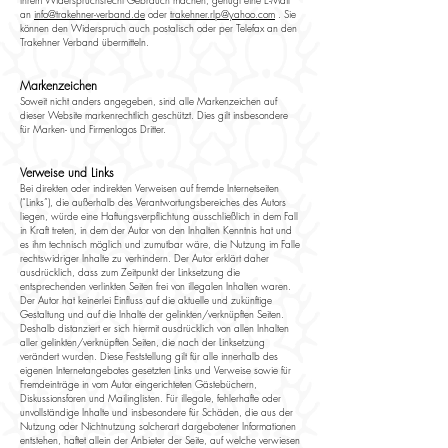
Ihrem Widerspruchsrecht Gebrauch machen, genügt eine E-Mail
an
info@trakehner-verband.de
oder
trakehner.rlp@yahoo.com
. Sie
können den Widerspruch auch postalisch oder per Telefax an den
Trakehner Verband übermitteln.
Markenzeichen
Soweit nicht anders angegeben, sind alle Markenzeichen auf
dieser Website markenrechtlich geschützt. Dies gilt insbesondere
für Marken- und Firmenlogos Dritter.
Verweise und Links
Bei direkten oder indirekten Verweisen auf fremde Internetseiten
(“Links”), die außerhalb des Verantwortungsbereiches des Autors
liegen, würde eine Haftungsverpflichtung ausschließlich in dem Fall
in Kraft treten, in dem der Autor von den Inhalten Kenntnis hat und
es ihm technisch möglich und zumutbar wäre, die Nutzung im Falle
rechtswidriger Inhalte zu verhindern. Der Autor erklärt daher
ausdrücklich, dass zum Zeitpunkt der Linksetzung die
entsprechenden verlinkten Seiten frei von illegalen Inhalten waren.
Der Autor hat keinerlei Einfluss auf die aktuelle und zukünftige
Gestaltung und auf die Inhalte der gelinkten/verknüpften Seiten.
Deshalb distanziert er sich hiermit ausdrücklich von allen Inhalten
aller gelinkten/verknüpften Seiten, die nach der Linksetzung
verändert wurden. Diese Feststellung gilt für alle innerhalb des
eigenen Internetangebotes gesetzten Links und Verweise sowie für
Fremdeinträge in vom Autor eingerichteten Gästebüchern,
Diskussionsforen und Mailinglisten. Für illegale, fehlerhafte oder
unvollständige Inhalte und insbesondere für Schäden, die aus der
Nutzung oder Nichtnutzung solcherart dargebotener Informationen
entstehen, haftet allein der Anbieter der Seite, auf welche verwiesen