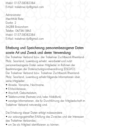
Mobil:
0157-58382384
E-Mail:
trakehner.rlp@gmail.com
Administrator:
Mechthild Reitz
Dorfstr. 2
56288 Braunshorn
Telefon: 06746-1865
Mobil: 0157-58382384
E-Mail: trakehner.rlp@gmail.com
Erhebung und Speicherung personenbezogener Daten
sowie Art und Zweck und deren Verwendung
Der Trakehner Verband bzw. der Trakehner Zuchtbezirk Rheinland-
Pfalz, Saarland, Luxemburg erhebt, verarbeitet und nutzt
personenbezogene Daten seiner Mitglieder im Rahmen der
Bestimmungen der Datenschutzgrundverordnung (DSGVO).
Der Trakehner Verband bzw. Trakehner Zuchtbezirk Rheinland-
Pfalz, Saarland, Luxemburg erhebt folgende Informationen über
seine Mitglieder:
• Anrede, Vorname, Nachname,
• E-Mail-Adresse,
• Anschrift, Geburtsdatum,
• Telefonnummer (Festnetz und/oder Mobilfunk)
• sonstige Informationen, die für Durchführung der Mitgliedschaft im
Trakehner Verband notwendig sind.
Die Erhebung dieser Daten erfolgt insbesondere
• zur satzungsgemäßen Erfüllung des Zweckes und der Interessen
des Trakehner Verbandes;
• um Sie als Mitglied identifizieren zu können;