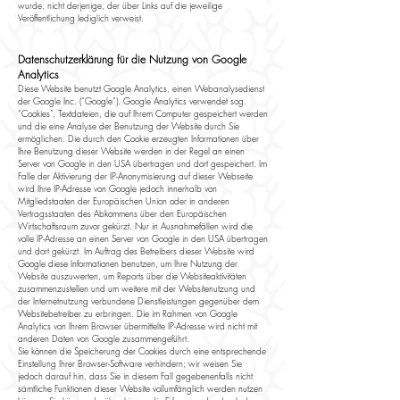
wurde, nicht derjenige, der über Links auf die jeweilige
Veröffentlichung lediglich verweist.
Datenschutzerklärung für die Nutzung von Google
Analytics
Diese Website benutzt Google Analytics, einen Webanalysedienst
der Google Inc. (“Google”). Google Analytics verwendet sog.
“Cookies”, Textdateien, die auf Ihrem Computer gespeichert werden
und die eine Analyse der Benutzung der Website durch Sie
ermöglichen. Die durch den Cookie erzeugten Informationen über
Ihre Benutzung dieser Website werden in der Regel an einen
Server von Google in den USA übertragen und dort gespeichert. Im
Falle der Aktivierung der IP-Anonymisierung auf dieser Webseite
wird Ihre IP-Adresse von Google jedoch innerhalb von
Mitgliedstaaten der Europäischen Union oder in anderen
Vertragsstaaten des Abkommens über den Europäischen
Wirtschaftsraum zuvor gekürzt. Nur in Ausnahmefällen wird die
volle IP-Adresse an einen Server von Google in den USA übertragen
und dort gekürzt. Im Auftrag des Betreibers dieser Website wird
Google diese Informationen benutzen, um Ihre Nutzung der
Website auszuwerten, um Reports über die Websiteaktivitäten
zusammenzustellen und um weitere mit der Websitenutzung und
der Internetnutzung verbundene Dienstleistungen gegenüber dem
Websitebetreiber zu erbringen. Die im Rahmen von Google
Analytics von Ihrem Browser übermittelte IP-Adresse wird nicht mit
anderen Daten von Google zusammengeführt.
Sie können die Speicherung der Cookies durch eine entsprechende
Einstellung Ihrer Browser-Software verhindern; wir weisen Sie
jedoch darauf hin, dass Sie in diesem Fall gegebenenfalls nicht
sämtliche Funktionen dieser Website vollumfänglich werden nutzen