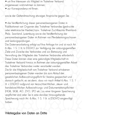
• um Ihre Interessen als Mitglied im Trakehner Verband
angemessen wahrnehmen zu können;
• zur Korrespondenz mit Ihnen;
sowie der Geltendmachung etwaiger Ansprüche gegen Sie;
• die Veröffentlichung dieser personenbezogenen Daten in
Publikationen von Organen des Trakehner Verbandes (gedruckte
oder elektronische Medien) bzw. Trakehner Zuchtbezirks Rheinland-
Pfalz, Saarland, Luxemburg sowie die Veröffentlichung der
personenbezogenen Daten im Rahmen von Pferdeleistungsschauen
und Leistungsprüfungen.
Die Datenverarbeitung erfolgt auf Ihre Anfrage hin und ist nach Art.
6 Abs. 1 S. 1 lit. b DSGVO zur Verfolgung der satzungsgemäßen
Ziele und Zwecke des Verbandes und zur Betreuung und
Verwaltung der Mitglieder des Trakehner Verbandes erforderlich.
Diese Daten können über eine gekündigte Mitgliedschaft im
Trakehner Verband hinaus im Rahmen der satzungsgemäßen Arbeit
des Trakehner Verbandes weiter verarbeitet werden.
Die für die Mitgliedschaft vom Trakehner Verband erhobenen
personenbezogenen Daten werden bis zum Ablauf der
gesetzlichen Aufbewahrungspflicht für Vereine gespeichert und
danach gelöscht, es sei denn, dass wir nach Artikel 6 Abs. 1 S. 1
lit. c DSGVO aufgrund von tierzuchtrechtlichen, steuer- und
handelsrechtlichen Aufbewahrungs- und Dokumentationspflichten
(HGB, StGB, AO, ZVO, LPO etc.) zu einer längeren Speicherung
verpflichtet sind oder Sie in eine darüber hinausgehende
Speicherung nach Art. 6 Abs. 1 S. 1 lit. a DSGVO eingewilligt
haben.
Weitergabe von Daten an Dritte