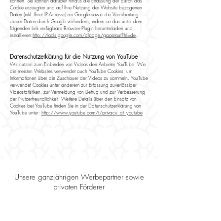
können. Sie können darüber hinaus die Erfassung der durch das
Cookie erzeugten und auf Ihre Nutzung der Website bezogenen
Daten (inkl. Ihrer IP-Adresse) an Google sowie die Verarbeitung
dieser Daten durch Google verhindern, indem sie das unter dem
folgenden Link verfügbare Browser-Plugin herunterladen und
installieren:
http://tools.google.com/dlpage/gaoptout?hl=de
.
Datenschutzerklärung für die Nutzung von YouTube
Wir nutzen zum Einbinden von Videos den Anbieter YouTube. Wie
die meisten Websites verwendet auch YouTube Cookies, um
Informationen über die Zuschauer der Videos zu sammeln. YouTube
verwendet Cookies unter anderem zur Erfassung zuverlässiger
Videostatistiken, zur Vermeidung von Betrug und zur Verbesserung
der Nutzerfreundlichkeit. Weitere Details über den Einsatz von
Cookies bei YouTube finden Sie in der Datenschutzerklärung von
YouTube unter:
http://www.youtube.com/t/privacy_at_youtube
Unsere ganzjährigen Werbepartner sowie
privaten Förderer