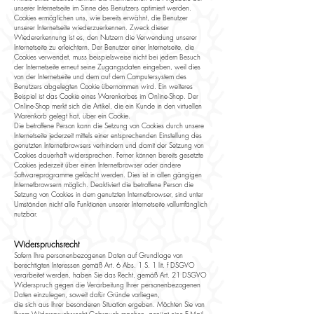
unserer Internetseite im Sinne des Benutzers optimiert werden.
Cookies ermöglichen uns, wie bereits erwähnt, die Benutzer
unserer Internetseite wiederzuerkennen. Zweck dieser
Wiedererkennung ist es, den Nutzern die Verwendung unserer
Internetseite zu erleichtern. Der Benutzer einer Internetseite, die
Cookies verwendet, muss beispielsweise nicht bei jedem Besuch
der Internetseite erneut seine Zugangsdaten eingeben, weil dies
von der Internetseite und dem auf dem Computersystem des
Benutzers abgelegten Cookie übernommen wird. Ein weiteres
Beispiel ist das Cookie eines Warenkorbes im Online-Shop. Der
Online-Shop merkt sich die Artikel, die ein Kunde in den virtuellen
Warenkorb gelegt hat, über ein Cookie.
Die betroffene Person kann die Setzung von Cookies durch unsere
Internetseite jederzeit mittels einer entsprechenden Einstellung des
genutzten Internetbrowsers verhindern und damit der Setzung von
Cookies dauerhaft widersprechen. Ferner können bereits gesetzte
Cookies jederzeit über einen Internetbrowser oder andere
Softwareprogramme gelöscht werden. Dies ist in allen gängigen
Internetbrowsern möglich. Deaktiviert die betroffene Person die
Setzung von Cookies in dem genutzten Internetbrowser, sind unter
Umständen nicht alle Funktionen unserer Internetseite vollumfänglich
nutzbar.
Widerspruchsrecht
Sofern Ihre personenbezogenen Daten auf Grundlage von
berechtigten Interessen gemäß Art. 6 Abs. 1 S. 1 lit. f DSGVO
verarbeitet werden, haben Sie das Recht, gemäß Art. 21 DSGVO
Widerspruch gegen die Verarbeitung Ihrer personenbezogenen
Daten einzulegen, soweit dafür Gründe vorliegen,
die sich aus Ihrer besonderen Situation ergeben. Möchten Sie von