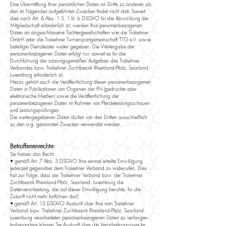
Eine Übermittlung Ihrer persönlichen Daten an Dritte zu anderen als
den im Folgenden aufgeführten Zwecken findet nicht statt. Soweit
dies nach Art. 6 Abs. 1 S. 1 lit. b DSGVO für die Abwicklung der
Mitgliedschaft erforderlich ist, werden Ihre personenbezogenen
Daten an angeschlossene Tochtergesellschaften wie die Trakehner
GmbH oder die Trakehner Turniersportgemeinschaft TTG e.V. sowie
beteiligte Dienstleister weiter gegeben. Die Weitergabe der
personenbezogenen Daten erfolgt nur, soweit es für die
Durchführung der satzungsgemäßen Aufgaben des Trakehner
Verbandes bzw. Trakehner Zuchtbezirk Rheinland-Pfalz, Saarland,
Luxemburg erforderlich ist.
Hierzu gehört auch die Veröffentlichung dieser personenbezogenen
Daten in Publikationen von Organen der FN (gedruckte oder
elektronische Medien) sowie die Veröffentlichung der
personenbezogenen Daten im Rahmen von Pferdeleistungsschauen
und Leistungsprüfungen.
Die weitergegebenen Daten dürfen von den Dritten ausschließlich
zu den o.g. genannten Zwecken verwendet werden.
Betroffenenrechte:
Sie haben das Recht
• gemäß Art. 7 Abs. 3 DSGVO Ihre einmal erteilte Einwilligung
jederzeit gegenüber dem Trakehner Verband zu widerrufen. Dies
hat zur Folge, dass der Trakehner Verband bzw. der Trakehner
Zuchtbezirk Rheinland-Pfalz, Saarland, Luxemburg die
Datenverarbeitung, die auf dieser Einwilligung beruhte, für die
Zukunft nicht mehr fortführen darf;
• gemäß Art. 15 DSGVO Auskunft über Ihre vom Trakehner
Verband bzw. Trakehner Zuchtbezirk Rheinland-Pfalz, Saarland,
Luxemburg verarbeiteten personenbezogenen Daten zu verlangen.
Insbesondere können Sie Auskunft über die Verarbeitungszwecke,