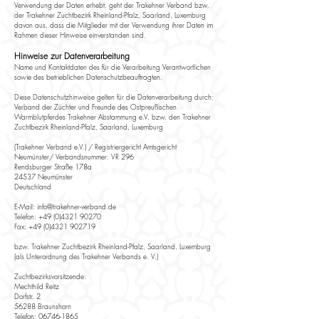
Verwendung der Daten erhebt, geht der Trakehner Verband bzw.
der Trakehner Zuchtbezirk Rheinland-Pfalz, Saarland, Luxemburg
davon aus, dass die Mitglieder mit der Verwendung ihrer Daten im
Rahmen dieser Hinweise einverstanden sind.
Hinweise zur Datenverarbeitung
Name und Kontaktdaten des für die Verarbeitung Verantwortlichen
sowie des betrieblichen Datenschutzbeauftragten.
Diese Datenschutzhinweise gelten für die Datenverarbeitung durch:
Verband der Züchter und Freunde des Ostpreußischen
Warmblutpferdes Trakehner Abstammung e.V. bzw. den Trakehner
Zuchtbezirk Rheinland-Pfalz, Saarland, Luxemburg
(Trakehner Verband e.V.) / Registriergericht Amtsgericht
Neumünster/ Verbandsnummer: VR 296
Rendsburger Straße 178a
24537 Neumünster
Deutschland
E-Mail:
info@trakehner-verband.de
Telefon: +49 (0)4321 90270
Fax: +49 (0)4321 902719
bzw. Trakehner Zuchtbezirk Rheinland-Pfalz, Saarland, Luxemburg
(als Unterordnung des Trakehner Verbands e. V.)
Zuchtbezirksvorsitzende:
Mechthild Reitz
Dorfstr. 2
56288 Braunshorn
Telefon:
06746-1865