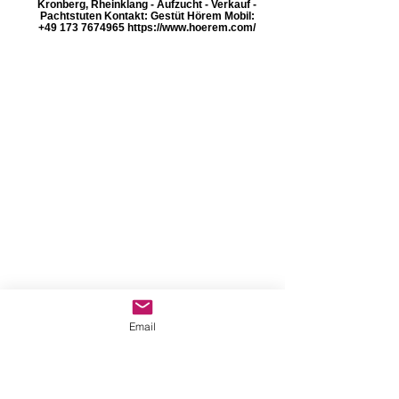
Kronberg, Rheinklang - Aufzucht - Verkauf -
Pachtstuten Kontakt: Gestüt Hörem Mobil:
+49 173 7674965 https://www.hoerem.com/
Email