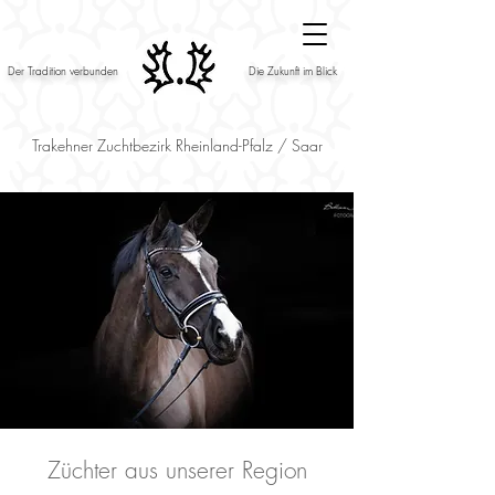
Der Tradition verbunden
Die Zukunft im Blick
Trakehner Zuchtbezirk Rheinland-Pfalz / Saar
Züchter aus unserer Region