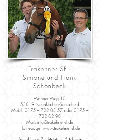
Trakehner SF -
Simone und Frank
Schönbeck
Wahner Weg 10
53819 Neunkirchen-Seelscheid
Mobil:
0175 –
722 03 57
oder 0175 –
722 02 98
Mail:
info@trakehner-sf.de
Homepage:
www.trakehner-sf.de
Anzahl der Zuchtstuten: 5 (davon