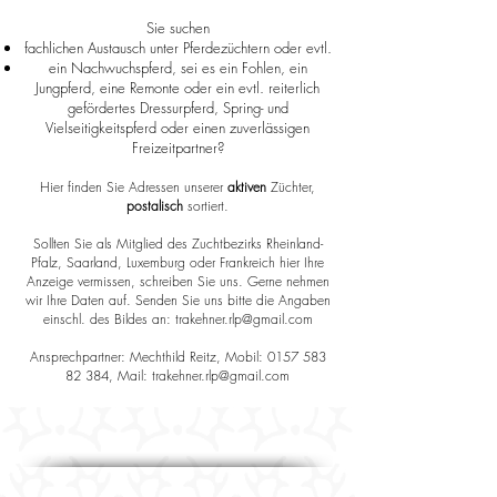
Sie suchen
fachlichen Austausch unter Pferdezüchtern oder evtl.
ein Nachwuchspferd, sei es ein Fohlen, ein
Jungpferd, eine Remonte oder ein evtl. reiterlich
gefördertes Dressurpferd, Spring- und
Vielseitigkeitspferd oder einen zuverlässigen
Freizeitpartner?
Hier finden Sie Adressen unserer
aktiven
Züchter,
postalisch
sortiert.
Sollten Sie als Mitglied des Zuchtbezirks Rheinland-
Pfalz, Saarland, Luxemburg oder Frankreich hier Ihre
Anzeige vermissen, schreiben Sie uns. Gerne nehmen
wir Ihre
Daten auf. Sende
n Sie uns bitte die Angaben
einschl. des Bildes an:
trakehner.rlp@gmail.com
Ansprechpartner: Mechthild Reitz, Mobil:
0157 583
82 384
, Mail:
trakehner.rlp@gmail.com