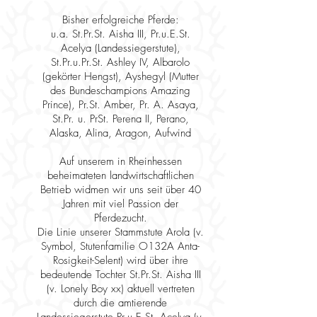
Bisher erfolgreiche Pferde:
u.a. St.Pr.St. Aisha III, Pr.u.E.St.
Acelya (Landessiegerstute),
St.Pr.u.Pr.St. Ashley IV, Albarolo
(gekörter Hengst), Ayshegyl (Mutter
des Bundeschampions Amazing
Prince), Pr.St. Amber, Pr. A. Asaya,
St.Pr. u. PrSt. Perena II, Perano,
Alaska, Alina, Aragon, Aufwind
Auf unserem in Rheinhessen
beheimateten landwirtschaftlichen
Betrieb widmen wir uns seit über 40
Jahren mit viel Passion der
Pferdezucht.
Die Linie unserer Stammstute Arola (v.
Symbol, Stutenfamilie O132A Anta-
Rosigkeit-Selent) wird über ihre
bedeutende Tochter St.Pr.St. Aisha III
(v. Lonely Boy xx) aktuell vertreten
durch die amtierende