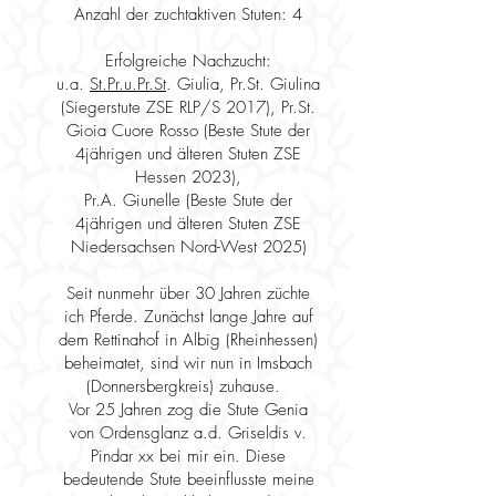
Anzahl der zuchtaktiven Stuten: 4
Erfolgreiche Nachzucht:
u.a.
St.Pr.u.Pr.St
. Giulia, Pr.St. Giulina
(Siegerstute ZSE RLP/S 2017), Pr.St.
Gioia Cuore Rosso (Beste Stute der
4jährigen und älteren Stuten ZSE
Hessen 2023),
Pr.A. Giunelle (Beste Stute der
4jährigen und älteren Stuten ZSE
Niedersachsen Nord-West 2025)
Seit nunmehr über 30 Jahren züchte
ich Pferde. Zunächst lange Jahre auf
dem Rettinahof in Albig (Rheinhessen)
beheimatet, sind wir nun in Imsbach
(Donnersbergkreis) zuhause.
Vor 25 Jahren zog die Stute Genia
von Ordensglanz a.d. Griseldis v.
Pindar xx bei mir ein. Diese
bedeutende Stute beeinflusste meine