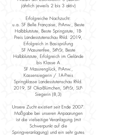
jährlich jeweils 2 bis 3 aktiv)
Erfolgreiche Nachzucht:
u.a. SF Belle Française, PrAnw., Beste
Halbblutstute, Beste Springstute, 1B-
Preis Landesstutenschau Rhld. 2019,
Erfolgreich in Basisprüfung
SF Masurenfee, StPrSt, Beste
Halbblutstute, Erfolgreich im Gelände
bis Klasse A
SF Masurenglück, PrAnw.,
Kassensiegerin / 1A-Preis
Springklasse Landesstutenschau Rhld.
2019,
SF Oka-Blümchen, StPrSt, SLP-
Siegerin (8,3)
Unsere Zucht existiert seit Ende 2007.
Maßgabe bei unseren Anpaarungen
ist die vielseitige Veranlagung (mit
Schwerpunkt auf die
Springveranlagung) und ein sehr gutes