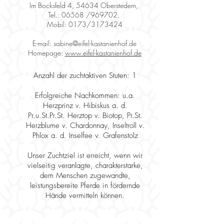
Im Bocksfeld 4, 54634 Oberstedem,
Tel.: 06568 /969702,
Mobil: 0173/3173424
E-mail:
sabine@eifel-kastanienhof.de
​Homepage:
www.eifel-kastanienhof.de
Anzahl der zuchtaktiven Stuten: 1
Erfolgreiche Nachkommen: u.a.
Herzprinz v. Hibiskus a. d.
Pr.u.St.Pr.St. Herztop v. Biotop, Pr.St.
Herzblume v. Chardonnay, Inseltroll v.
Phlox a. d. Inselfee v. Grafenstolz
Unser Zuchtziel ist erreicht, wenn wir
vielseitig veranlagte, charakterstarke,
dem Menschen zugewandte,
leistungsbereite Pferde in fördernde
Hände vermitteln können.