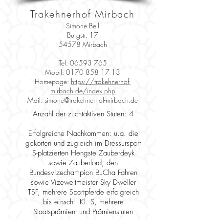
Trakehnerhof Mirbach
Simone Bell
Burgstr. 17
54578 Mirbach
Tel:
06593 765
Mobil:
0170 858 17 13
Homepage:
https://trakehnerhof-
mirbach.de/index.php
Mail:
simone@trakehnerhof-mirbach.de
Anzahl der zuchtaktiven Stuten: 4
Erfolgreiche Nachkommen: u.a. die
gekörten und zugleich im Dressursport
S-platzierten Hengste Zauberdeyk
sowie Zauberlord, den
Bundesvizechampion BuCha Fahren
sowie Vizeweltmeister Sky Dweller
TSF, mehrere Sportpferde erfolgreich
bis einschl. Kl. S, mehrere
Staatsprämien- und Prämienstuten