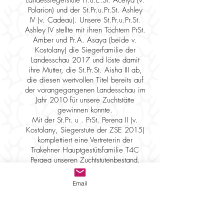
Landessiegerstute Pr.u.E.St. Acelya (v.
Polarion) und der St.Pr.u.Pr.St. Ashley
IV (v. Cadeau). Unsere St.Pr.u.Pr.St.
Ashley IV stellte mit ihren Töchtern PrSt.
Amber und Pr.A. Asaya (beide v.
Kostolany) die Siegerfamilie der
Landesschau 2017 und löste damit
ihre Mutter, die St.Pr.St. Aisha III ab,
die diesen wertvollen Titel bereits auf
der vorangegangenen Landesschau im
Jahr 2010 für unsere Zuchtstätte
gewinnen konnte.
Mit der St.Pr. u . PrSt. Perena II (v.
Kostolany, Siegerstute der ZSE 2015)
komplettiert eine Vertreterin der
Trakehner Hauptgestütsfamilie T4C
Peraea unseren Zuchtstutenbestand.
Wir legen ganz besonderen Wert auf
eine gesunde Aufzucht in
Email
Herdenhaltung mit der Nähe und dem
Vertrauen zum Menschen. Unsere
Pferde erhalten eine solide
Grundausbildung bei professionellen