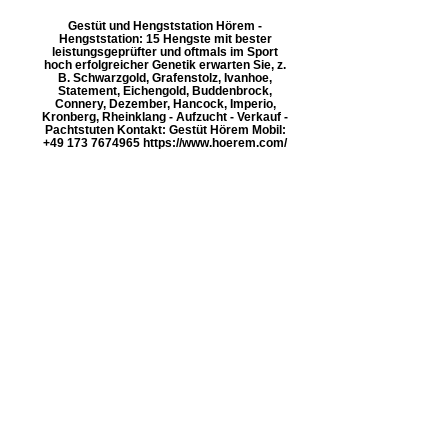
Gestüt und Hengststation Hörem -
Hengststation: 15 Hengste mit bester
leistungsgeprüfter und oftmals im Sport
hoch erfolgreicher Genetik erwarten Sie, z.
B. Schwarzgold, Grafenstolz, Ivanhoe,
Statement, Eichengold, Buddenbrock,
Connery, Dezember, Hancock, Imperio,
Kronberg, Rheinklang - Aufzucht - Verkauf -
Pachtstuten Kontakt: Gestüt Hörem Mobil:
+49 173 7674965 https://www.hoerem.com/