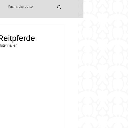
Pachtstutenbörse
Reitpferde
lstenhallen 