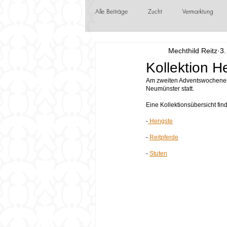
Alle Beiträge
Zucht
Vermarktung
Mechthild Reitz
3.
Jungzüchter
Frühlingsboten
F
Kollektion H
Am zweiten Adventswochenend
Neumünster statt. 
Eine Kollektionsübersicht fin
-
 Hengste
- 
Reitpferde
- 
Stuten