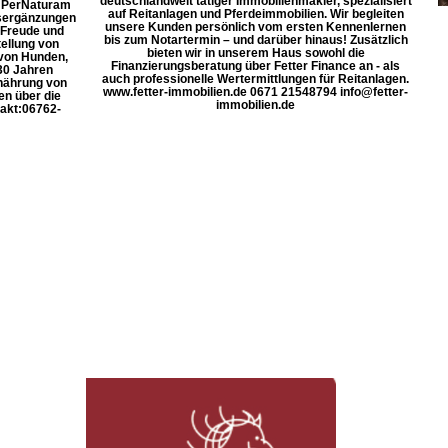
deutschlandweit tätiger Immobilienmakler, spezialisiert
d! PerNaturam
auf Reitanlagen und Pferdeimmobilien. Wir begleiten
gsergänzungen
unsere Kunden persönlich vom ersten Kennenlernen
 Freude und
bis zum Notartermin – und darüber hinaus! Zusätzlich
ellung von
bieten wir in unserem Haus sowohl die
 von Hunden,
Finanzierungsberatung über Fetter Finance an - als
30 Jahren
auch professionelle Wertermittlungen für Reitanlagen.
rnährung von
www.fetter-immobilien.de 0671 21548794 info@fetter-
en über die
immobilien.de
kt: ​06762-