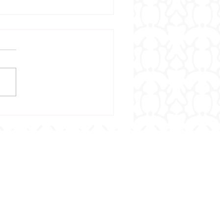
1. und 22.11.2026:
dern und Fordern -
bildungsseminar mit
griertem Lehrgang - von
Remonte bis zur Kl. S -
Christoph Hess und Dr.
ette Wyrwoll, powered by
LLERTS