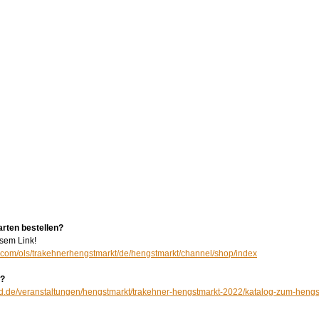
arten bestellen?
sem Link! 
p.com/ols/trakehnerhengstmarkt/de/hengstmarkt/channel/shop/index
g?
nd.de/veranstaltungen/hengstmarkt/trakehner-hengstmarkt-2022/katalog-zum-hengs