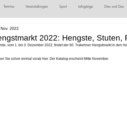
Termine
Veranstaltungen
Sport
Lehrgänge
Dies und Das
 Nov. 2022
örderer / Sponsoren
engstmarkt 2022: Hengste, Stuten, 
e, vom 1. bis 3. Dezember 2022, findet der 60. Trakehner Hengstmarkt in den Ho
den Sie schon einmal vorab hier. Der Katalog erscheint Mitte November.