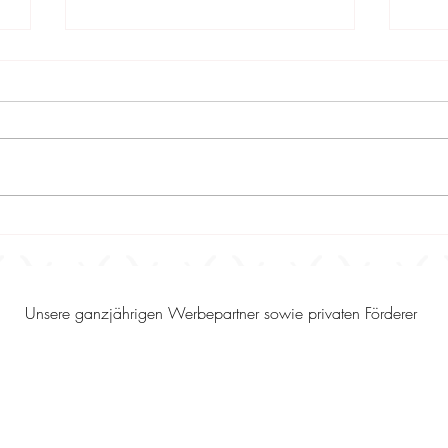
Kommen Sie vorbei - alles
21.1
rund um die Zentrale
För
Stuteneintragung am
Fort
02.08.2026 in 56566
inte
Neuwied-Oberbieber -
der 
Unsere ganzjährigen Werbepartner sowie privaten Förderer
powered by PerNaturam
mit 
Ann
HA