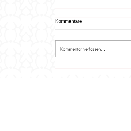
Kommentare
Kommentar verfassen...
1000,- Euro an die Trakehner
Jungzüchter - die Mitglieder
des Zuchtbezirks Rheinland-
Pfalz / Saar haben
gespendet!