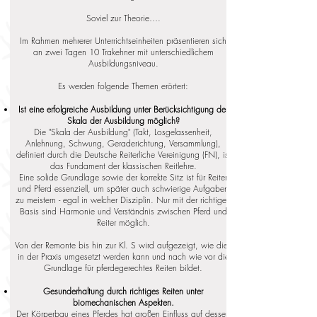
Soviel zur Theorie….
Im Rahmen mehrerer Unterrichtseinheiten präsentieren sich
an zwei Tagen 10 Trakehner mit unterschiedlichem
Ausbildungsniveau.
Es werden folgende Themen erörtert:
Ist eine erfolgreiche Ausbildung unter Berücksichtigung der
Skala der Ausbildung möglich?
Die "Skala der Ausbildung" (Takt, Losgelassenheit,
Anlehnung, Schwung, Geraderichtung, Versammlung),
definiert durch die Deutsche Reiterliche Vereinigung (FN), ist
das Fundament der klassischen Reitlehre.
Eine solide Grundlage sowie der korrekte Sitz ist für Reiter
und Pferd essenziell, um später auch schwierige Aufgaben
zu meistern - egal in welcher Disziplin. Nur mit der richtigen
Basis sind Harmonie und Verständnis zwischen Pferd und
Reiter möglich.
Von der Remonte bis hin zur Kl. S wird aufgezeigt, wie dies
in der Praxis umgesetzt werden kann und nach wie vor die
Grundlage für pferdegerechtes Reiten bildet.
Gesunderhaltung durch richtiges Reiten unter
biomechanischen Aspekten.
Der Körperbau eines Pferdes hat großen Einfluss auf dessen