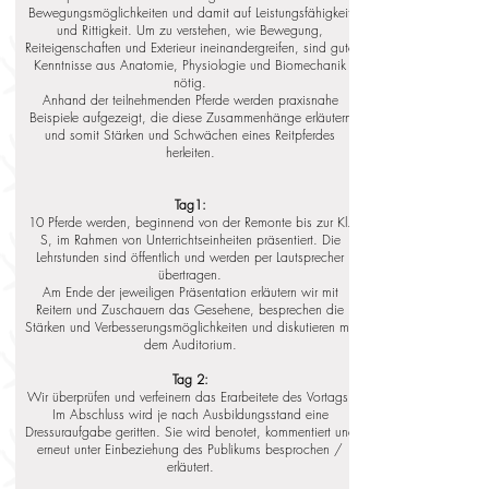
Bewegungsmöglichkeiten und damit auf Leistungsfähigkeit
und Rittigkeit. Um zu verstehen, wie Bewegung,
Reiteigenschaften und Exterieur ineinandergreifen, sind gute
Kenntnisse aus Anatomie, Physiologie und Biomechanik
nötig.
Anhand der teilnehmenden Pferde werden praxisnahe
Beispiele aufgezeigt, die diese Zusammenhänge erläutern
und somit Stärken und Schwächen eines Reitpferdes
herleiten.
Tag1:
10 Pferde werden, beginnend von der Remonte bis zur Kl.
S, im Rahmen von Unterrichtseinheiten präsentiert. Die
Lehrstunden sind öffentlich und werden per Lautsprecher
übertragen.
Am Ende der jeweiligen Präsentation erläutern wir mit
Reitern und Zuschauern das Gesehene, besprechen die
Stärken und Verbesserungsmöglichkeiten und diskutieren mit
dem Auditorium.
Tag 2:
Wir überprüfen und verfeinern das Erarbeitete des Vortags.
Im Abschluss wird je nach Ausbildungsstand eine
Dressuraufgabe geritten. Sie wird benotet, kommentiert und
erneut unter Einbeziehung des Publikums besprochen /
erläutert.