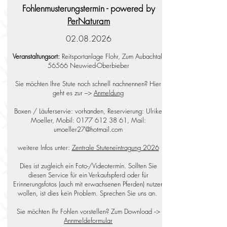
Fohlenmusterungstermin - powered by
PerNaturam
02.08.2026
Veranstaltungsort:
Reitsportanlage Flohr, Zum Aubachtal,
56566 Neuwied-Oberbieber
Sie möchten Ihre Stute noch schnell nachnennen? Hier
geht es zur --->
Anmeldung
Boxen / Läuferservie: vorhanden, Reservierung: Ulrike
Moeller, Mobil:
0177 612 38 61
, Mail:
umoeller27@hotmail.com
weitere Infos unter:
Zentrale Stuteneintragung 2026
Dies ist zugleich ein Foto-/Videotermin. Sollten Sie
diesen Service für ein Verkaufspferd oder für
Erinnerungsfotos (auch mit erwachsenen Pferden) nutzen
wollen, ist dies kein Problem. Sprechen Sie uns an.
Sie möchten Ihr Fohlen vorstellen? Zum Download -->
Annmeldeformular