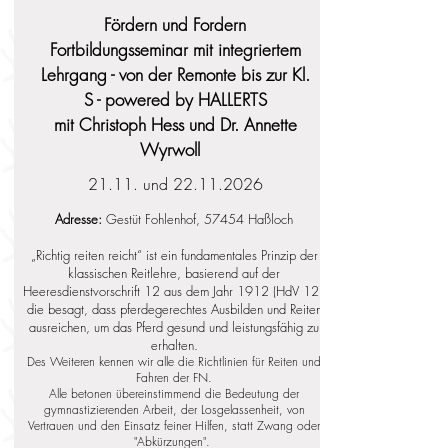
Fördern und Fordern
Fortbildungsseminar mit integriertem
Lehrgang - von der Remonte bis zur Kl.
S - powered by HALLERTS
mit Christoph Hess und Dr. Annette
Wyrwoll
21.11. und
22.11.2026
Adresse:
Gestüt Fohlenhof, 57454 Haßloch
„Richtig reiten reicht“ ist ein fundamentales Prinzip der
klassischen Reitlehre, basierend auf der
Heeresdienstvorschrift 12 aus dem Jahr 1912 (HdV 12),
die besagt, dass pferdegerechtes Ausbilden und Reiten
ausreichen, um das Pferd gesund und leistungsfähig zu
erhalten.
Des Weiteren kennen wir alle die Richtlinien für Reiten und
Fahren der FN.
Alle betonen übereinstimmend die Bedeutung der
gymnastizierenden Arbeit, der Losgelassenheit, von
Vertrauen und den Einsatz feiner Hilfen, statt Zwang oder
"Abkürzungen".