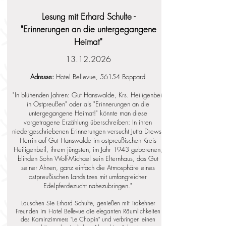
Lesung mit Erhard Schulte -
"Erinnerungen an die untergegangene
Heimat"
13.12.2026
Adresse:
Hotel Bellevue, 56154 Boppard
"In blühenden Jahren: Gut Hanswalde, Krs. Heiligenbeil
in Ostpreußen" oder als "Erinnerungen an die
untergegangene Heimat!" könnte man diese
vorgetragene Erzählung überschreiben: In ihren
niedergeschriebenen Erinnerungen versucht Jutta Drews,
Herrin auf Gut Hanswalde im ostpreußischen Kreis
Heiligenbeil, ihrem jüngsten, im Jahr 1943 geborenen,
blinden Sohn Wolf-Michael sein Elternhaus, das Gut
seiner Ahnen, ganz einfach die Atmosphäre eines
ostpreußischen Landsitzes mit umfangreicher
Edelpferdezucht nahezubringen."
Lauschen Sie Erhard Schulte, genießen mit Trakehner
Freunden im Hotel Bellevue die eleganten Räumlichkeiten
des Kaminzimmers "Le Chopin" und verbringen einen