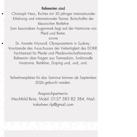
Referenten sind
Christoph Hess, Richter mit 30 jähriger internationaler
Erfahrung und internationaler Trainer, Botschafter der
klassischen Reitlehre
Sein besonderer Augenmerk liegt auf der Harmonie von
Pferd und Reiter.
sowie
Dr. Annette Wyrwoll, Olympiareiterin in Sydney,
Vorsitzende des Ausschusses der Vielseitigkeit des DOKR,
Fachtierarzt für Pferde und Pferdewirtschaftsmeister,
Referentin über Fragen aus Tiermedizin, funktionelle
Anatomie, Reitlehre, Doping und, und, und.
Teilnehmerplätze für das Seminar können ab September
2026 gebucht werden.
Ansprechpartnerin:
Mechthild Reitz, Mobil:
0157 583 82 384
, Mail:
trakehner.rlp@gmail.com