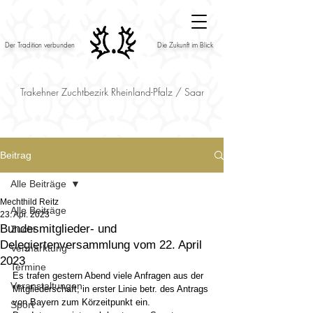
Der Tradition verbunden
Die Zukunft im Blick
Trakehner Zuchtbezirk Rheinland-Pfalz / Saar
Beitrag
Alle Beiträge
Mechthild Reitz
Alle Beiträge
23. Apr. 2023
Bundesmitglieder- und
Zucht
Delegiertenversammlung vom 22. April
Vermarktung
2023
Termine
Es trafen gestern Abend viele Anfragen aus der 
Veranstaltungen
Mitgliederschaft, in erster Linie betr. des Antrags 
von Bayern zum Körzeitpunkt ein.
Sport