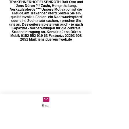
TRAKEHNERHOF ELSENROTH Ralf Otto und
Jens Düren *** Zucht, Hengsthaltung,
Verkaufspferde *** Unsere Motivation ist die
Freude am Trakehner Pferd. ​Sollten Sie ein
qualitätsvolles Fohlen, ein Nachwuchspferd
oder eine Zuchtstute suchen, sprechen Sie
uns an. Desweiteren bieten wir auch - je nach
Kapazität - Vorbereitungen für die Zentrale
Stuteneintragung an. Kontakt: Jens Düren
Mobil: 0152 552 919 63 Festnetz: 02293 908
2651 Mail: jens.dueren@web.de
Email