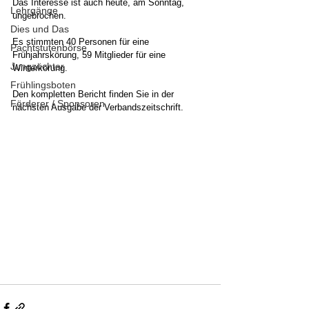
Das Interesse ist auch heute, am Sonntag, 
Lehrgänge
ungebrochen.
Dies und Das
Es stimmten 40 Personen für eine 
Pachtstutenbörse
Frühjahrskörung, 59 Mitglieder für eine 
Jungzüchter
Winterkörung.
Frühlingsboten
Den kompletten Bericht finden Sie in der 
Förderer / Sponsoren
nächsten Ausgabe der Verbandszeitschrift.