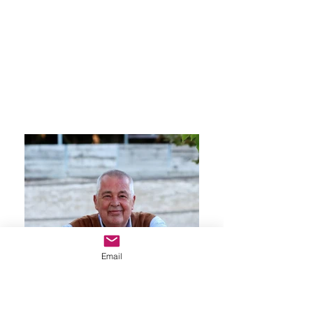
Email
ERHARD SCHULTE Hippologe,
Sachverständiger und Autor z. B. von
folgenden Werken: - Berühmte Trakehner der
Welt - Ostpreußens Trakehner Zuchtstätten in
ihren Blütejahren - Trakehner Familienalben