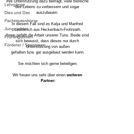
ihre Unterstützung dazu beiträgt, viele Bereiche 
Lehrgänge
des Lebens zu verbessern und sogar 
Dies und Das
auszubauen. 
Pachtstutenbörse
In diesem Fall sind es Katja und Manfred 
Jungzüchter
Lessenich aus Heckenbach-Frohnrath.
Ihnen gefällt die Arbeit unserer Tuns. Beide sind 
Frühlingsboten
sich bewusst, dass dieses nur durch 
Förderer / Sponsoren
Unterstützung von außen
gehalten bzw. gar ausgebaut werden kann.
Sie möchten sich gerne beteiligen.
Wir freuen uns sehr über einen 
weiteren 
Partner: