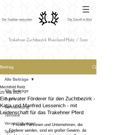
Der Tradition verbunden
Die Zukunft im Blick
Trakehner Zuchtbezirk Rheinland-Pfalz / Saar
Beitrag
Alle Beiträge
Mechthild Reitz
Alle Beiträge
25. Mai 2025
Ein privater Förderer für den Zuchtbezirk -
Zucht
Katja und Manfred Lessenich - mit
Vermarktung
Leidenschaft für das Trakehner Pferd
Termine
Veranstaltungen
Private Personen und Unternehmen, die 
Förderer werden, sind ein großer Gewinn, da 
Sport