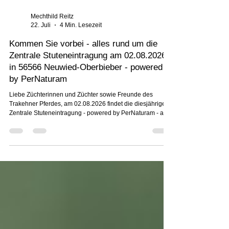
Mechthild Reitz
22. Juli
4 Min. Lesezeit
Kommen Sie vorbei - alles rund um die
Zentrale Stuteneintragung am 02.08.2026
in 56566 Neuwied-Oberbieber - powered
by PerNaturam
Liebe Züchterinnen und Züchter sowie Freunde des
Trakehner Pferdes, am 02.08.2026 findet die diesjährige
Zentrale Stuteneintragung - powered by PerNaturam - auf
der Reitanlage Flohr in 56566 Neuwied-Oberbieber statt.
17 dreijährige und ältere Stuten des Trakehner
Zuchtbezirks Rheinland-Pfalz / Saar stellen sich den
Augen der Zuchtrichtern zur Exterieurbewertung. Eröffnet
wird dieser Tag mit dem freiwilligen Freispringen, das
sowohl für die Stuten, als auch für andere drei- un