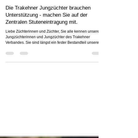
Mechthild Reitz
23. Juli
5 Min. Lesezeit
Die Trakehner Jungzüchter brauchen
Unterstützung - machen Sie auf der
Zentralen Stuteneintragung mit.
Liebe Züchterinnen und Züchter, Sie alle kennen unsere
Jungzüchterinnen und Jungzüchter des Trakehner
Verbandes. Sie sind längst ein fester Bestandteil unserer
Trakehner Gemeinschaft – ob auf Zuchtschauen, bei Foto-
und Videoterminen, auf Auktionen oder beim Trakehner
Hengstmarkt. Mit großem Engagement und viel Herzblut
unterstützen sie unsere Veranstaltungen und tragen
maßgeblich zu deren Erfolg bei. Die Zentrale
Stuteneintragung am 2. August 2026 ist dafür ein
besonders ans