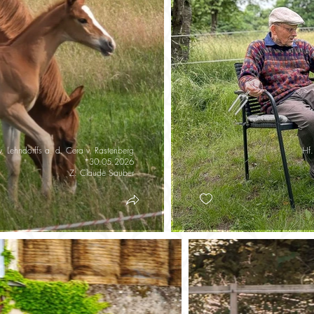
v. Lehndorffs a. d. Cera v. Rastenberg
Hf.
*30.05.2026
Z: Claude Sauber