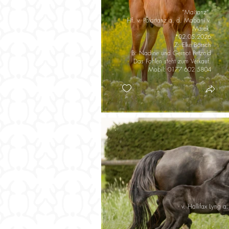
“Maitanz”
Hf. v. Polartanz a. d. Mabani v.
Marek
*02.05.2026
Z: Elke Börsch
B: Nadine und Gernot Petzold
Das Fohlen steht zum Verkauf.
Mobil: 0177 602 5804
v. Hallifax Lyng a.