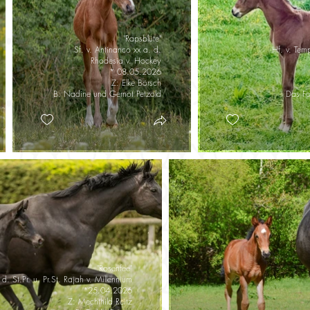
"Rapsblüte"
Sf. v. Antinanco xx a. d.
Hf. v. Temp
Rhodesia v. Hockey
* 08.05.2026
Z: Elke Börsch
B: Nadine und Gernot Petzold
Das Fo
"Rosenfee"
 d. St.Pr. u. Pr.St. Rajah v. Millennium
*25.04.2026
Z: Mechthild Reitz