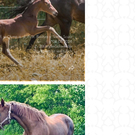
f. v. Olymp a. d. Pr.St. Bashira v. Santo Scuro
*08.05.2026
Z: ZG Müller-Schwender
Das Fohlen ist verkäuflich
Kontakt: 0172 436 8332