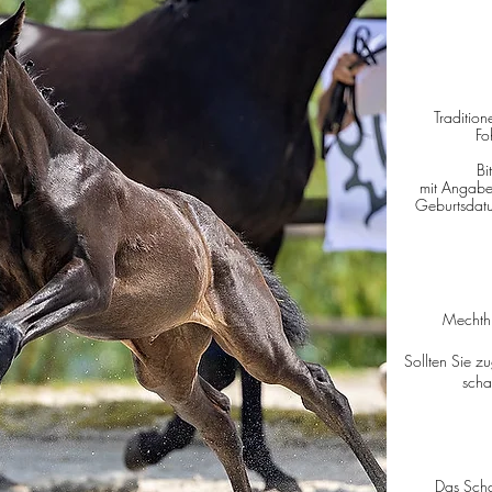
Tradition
Fo
Bi
mit Angabe
Geburtsdatu
Mechth
Sollten Sie z
scha
Das Schal