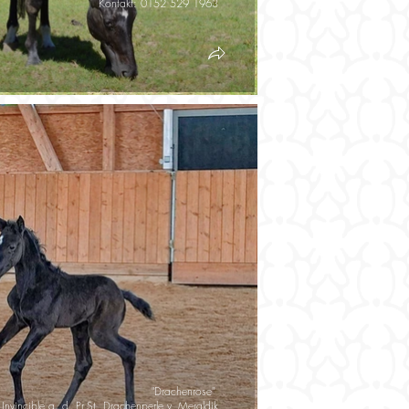
Kontakt: 0152 529 1963
"Drachenrose"
. Invincible a. d. Pr.St. Drachenperle v. Meraldik