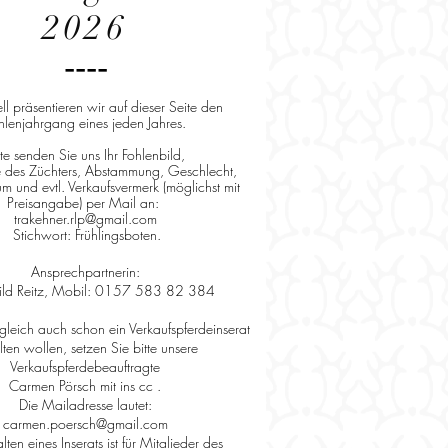
2026
----
ell präsentieren wir auf dieser Seite den
hlenjahrgang eines jeden Jahres.
tte senden Sie uns Ihr Fohlenbild,
 des Züchters, Abstammung, Geschlecht,
m und evtl. Verkaufsvermerk (möglichst mit
Preisangabe) per Mail an:
trakehner.rlp@gmail.com
Stichwort: Frühlingsboten.
​Ansprechpartnerin:
ild Reitz, Mobil: 0157 583 82 384
ugleich auch schon ein Verkaufspferdeinserat
lten wollen, setzen Sie bitte unsere
Verkaufspferdebeauftragte
Carmen Pörsch mit ins cc .
Die Mailadresse lautet:
carmen.poersch@gmail.com
ten eines Inserats ist für Mitglieder des