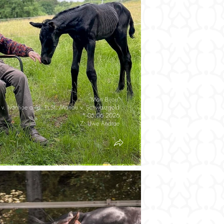
"Mon Bijou"
 v. Ivanhoe a. d. Pr.St. Manou v. Schwarzgold
* 05.06.2026
Z: Uwe Andrae