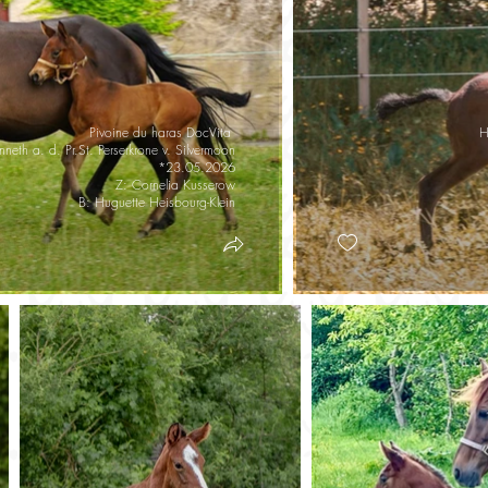
Pivoine du haras DocVita
H
enneth a. d. Pr.St. Perserkrone v. Silvermoon
*23.05.2026
Z: Cornelia Kusserow
B: Huguette Heisbourg-Klein