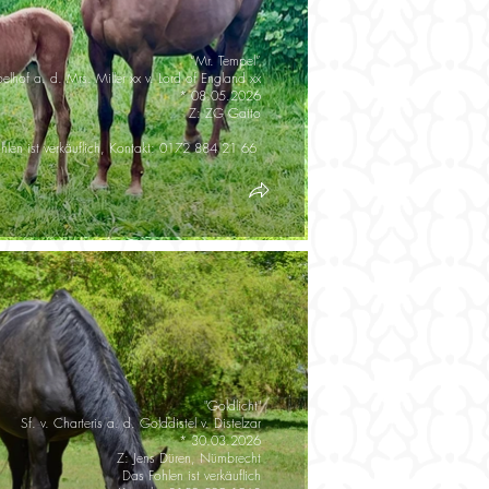
“Mr. Tempel”
elhof a. d. Mrs. Miller xx v. Lord of England xx
* 08.05.2026
Z: ZG Gatto
hlen ist verkäuflich, Kontakt: 0172 884 21 66
"Goldlicht"
Sf. v. Charteris a. d. Golddistel v. Distelzar
* 30.03.2026
Z: Jens Düren, Nümbrecht
Das Fohlen ist verkäuflich