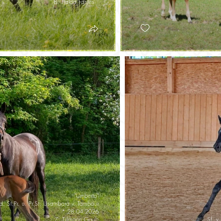
B: Tjalda Fantes
"Umberto"
 d. St.Pr. u. Pr.St. Usambara v. Tambour
* 28.04.2026
Z: Tillmann Gaub
Sf. v