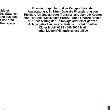
Finanzierungen für und im Reitsport, von der
 bietet
Ausstattung z. B. Sättel, über die Finanzierung von
ie Sättel mit
Pferden, Anhängern oder Transportern, über die Kosten
eich aus den
von Therapie, Klinik oder Tierarzt. Auch Finanzierungen
t und sind
zur Erweiterung der Reitanlage oder einer ganzen
. Homepage:
Anlage gehört zu unserer Palette. Kontakt: Lothar
Klüter Mobil: 0173 - 586 9905 Mail:
lothar.klueter@finanzierungsstall.de