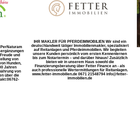
IHR MAKLER FÜR PFERDEIMMOBILIEN Wir sind ein
deutschlandweit tätiger Immobilienmakler, spezialisiert
d! PerNaturam
auf Reitanlagen und Pferdeimmobilien. Wir begleiten
gsergänzungen
unsere Kunden persönlich vom ersten Kennenlernen
 Freude und
bis zum Notartermin – und darüber hinaus! Zusätzlich
ellung von
bieten wir in unserem Haus sowohl die
 von Hunden,
Finanzierungsberatung über Fetter Finance an - als
30 Jahren
auch professionelle Wertermittlungen für Reitanlagen.
rnährung von
www.fetter-immobilien.de 0671 21548794 info@fetter-
en über die
immobilien.de
kt: ​06762-