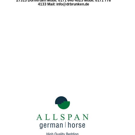
27313 Dörverden Mobil: 0171 640 4025 Mobil: 0171 778
4133 Mail: info@drbrunken.de