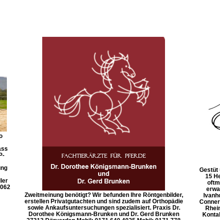
o
ass
P-
ung
Gestüt 
15 He
ler
oftm
6062
erwa
Zweitmeinung benötigt? Wir befunden Ihre Röntgenbilder,
Ivanh
erstellen Privatgutachten und sind zudem auf Orthopädie
Conner
sowie Ankaufsuntersuchungen spezialisiert. Praxis Dr.
Rhein
Dorothee Königsmann-Brunken und Dr. Gerd Brunken
Konta