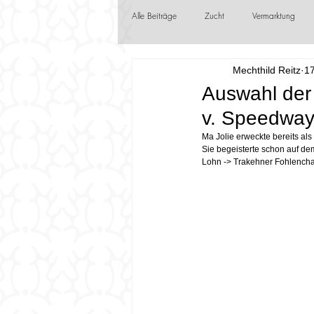
Alle Beiträge
Zucht
Vermarktung
Mechthild Reitz
17
Jungzüchter
Frühlingsboten
F
Auswahl der 
v. Speedway 
Ma Jolie erweckte bereits als
Sie begeisterte schon auf d
Lohn -> Trakehner Fohlench