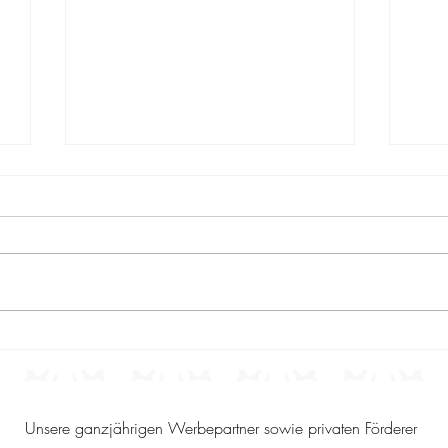
Sportbericht 19/2026 -
Spor
Ergebnisse vom 31.7.2026 –
Erg
2.8.2026
26.
Unsere ganzjährigen Werbepartner sowie privaten Förderer