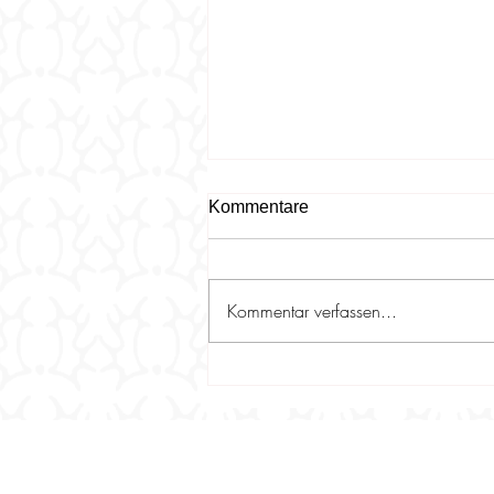
Kommentare
Kommentar verfassen...
1000,- Euro an die Trakehner
Jungzüchter - die Mitglieder
des Zuchtbezirks Rheinland-
Pfalz / Saar haben
gespendet!