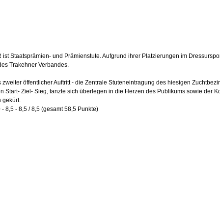
t Staatsprämien- und Prämienstute. Aufgrund ihrer Platzierungen im Dressursport (
es Trakehner Verbandes.
weiter öffentlicher Auftritt - die Zentrale Stuteneintragung des hiesigen Zuchtbezir
en Start- Ziel- Sieg, tanzte sich überlegen in die Herzen des Publikums sowie der
 gekürt.
0 - 8,5 - 8,5 / 8,5 (gesamt 58,5 Punkte)