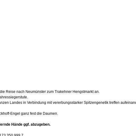
un die Reise nach Neumünster zum Trakehner Hengstmarkt an. 
ahressiegerstute. 
zen Landes in Verbindung mit vererbungsstarker Spitzengenetik treffen aufeinand
ckhoff-Engel ganz fest die Daumen.
rdernde Hände ggf. abzugeben.
0173 350 999 7