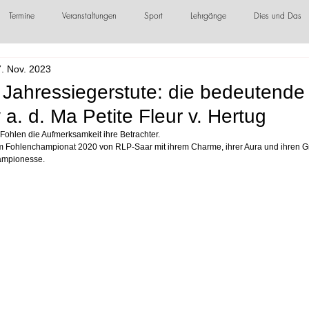
Termine
Veranstaltungen
Sport
Lehrgänge
Dies und Das
. Nov. 2023
örderer / Sponsoren
Jahressiegerstute: die bedeutende
a. d. Ma Petite Fleur v. Hertug
 Fohlen die Aufmerksamkeit ihre Betrachter.
em Fohlenchampionat 2020 von RLP-Saar mit ihrem Charme, ihrer Aura und ihren G
ampionesse.