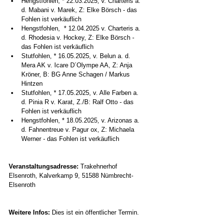
Hengstfohlen, * 22.03.2025, v. Charteris a. 
d. Mabani v. Marek, Z: Elke Börsch - das 
Fohlen ist verkäuflich
Hengstfohlen,  * 12.04.2025 v. Charteris a. 
d. Rhodesia v. Hockey, Z: Elke Börsch - 
das Fohlen ist verkäuflich
Stutfohlen, * 16.05.2025, v. Belun a. d. 
Mera AK v. Icare D´Olympe AA, Z: Anja 
Kröner, B: BG Anne Schagen / Markus 
Hintzen
Stutfohlen, * 17.05.2025, v. Alle Farben a. 
d. Pinia R v. Karat, Z./B: Ralf Otto - das 
Fohlen ist verkäuflich
Hengstfohlen, * 18.05.2025, v. Arizonas a. 
d. Fahnentreue v. Pagur ox, Z: Michaela 
Werner - das Fohlen ist verkäuflich 
Veranstaltungsadresse: 
Trakehnerhof 
Elsenroth, Kalverkamp 9, 51588 Nümbrecht-
Elsenroth
Weitere Infos:
 Dies ist ein öffentlicher Termin. 