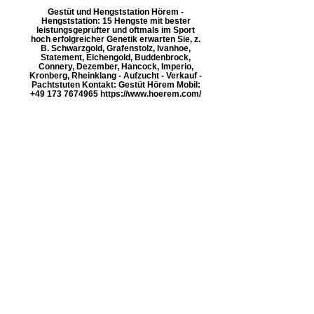
Gestüt und Hengststation Hörem -
Hengststation: 15 Hengste mit bester
leistungsgeprüfter und oftmals im Sport
hoch erfolgreicher Genetik erwarten Sie, z.
B. Schwarzgold, Grafenstolz, Ivanhoe,
Statement, Eichengold, Buddenbrock,
Connery, Dezember, Hancock, Imperio,
Kronberg, Rheinklang - Aufzucht - Verkauf -
Pachtstuten Kontakt: Gestüt Hörem Mobil:
+49 173 7674965 https://www.hoerem.com/