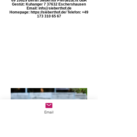
69 10629 Berlin Sieberhof Pferdezucht GbR
Gestüt: Kuhanger 7 37632 Eschershausen
Email: info@sieberthof.de
Homepage: https://sieberthof.de/ Telefon: +49
173 310 65 67
Email