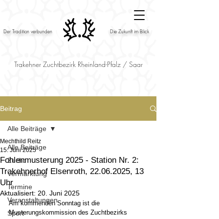
Der Tradition verbunden
Die Zukunft im Blick
Trakehner Zuchtbezirk Rheinland-Pfalz / Saar
Beitrag
Alle Beiträge
Mechthild Reitz
Alle Beiträge
15. Juni 2025
Fohlenmusterung 2025 - Station Nr. 2:
Zucht
Trakehnerhof Elsenroth, 22.06.2025, 13
Vermarktung
Uhr
Termine
Aktualisiert:
20. Juni 2025
Veranstaltungen
Am kommenden Sonntag ist die 
Musterungskommission des Zuchtbezirks 
Sport