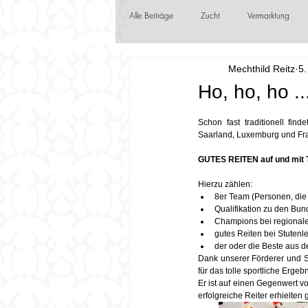
Alle Beiträge
Zucht
Vermarktung
Mechthild Reitz
5.
Jungzüchter
Frühlingsboten
F
Ho, ho, ho ..
Schon fast traditionell fin
Saarland, Luxemburg und Fran
GUTES REITEN auf und mit T
Hierzu zählen:
8er Team (Personen, die 
Qualifikation zu den B
Champions bei regionale
gutes Reiten bei Stutenl
der oder die Beste aus de
Dank unserer Förderer und Sp
für das tolle sportliche Erg
Er ist auf einen Gegenwert vo
erfolgreiche Reiter erhielten