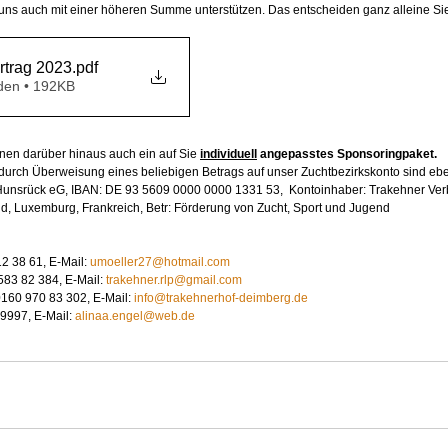
ns auch mit einer höheren Summe unterstützen. Das entscheiden ganz alleine Sie
rtrag 2023
.pdf
den • 192KB
hnen darüber hinaus auch ein auf Sie 
individuell
 angepasstes Sponsoringpaket.
 durch Überweisung eines beliebigen Betrags auf unser Zuchtbezirkskonto sind eben
nsrück eG, IBAN: DE 93 5609 0000 0000 1331 53,  Kontoinhaber: Trakehner Verb
d, Luxemburg, Frankreich, Betr: Förderung von Zucht, Sport und Jugend 
2 38 61, E-Mail: 
umoeller27@hotmail.com
583 82 384, E-Mail: 
trakehner.rlp@gmail.com
160 970 83 302, E-Mail: 
info@trakehnerhof-deimberg.de
9997, E-Mail: 
alinaa.engel@web.de