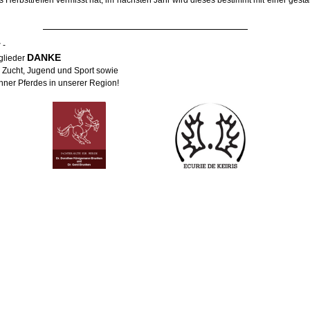
s Herbsttreffen vermisst hat, im nächsten Jahr wird dieses bestimmt mit einer gest
r
 - 
DANKE 
glieder 
n Zucht, Jugend und Sport sowie 
hner Pferdes in unserer Region!