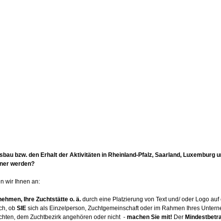
au bzw. den Erhalt der Aktivitäten in Rheinland-Pfalz, Saarland, Luxemburg u
tner werden?
n wir Ihnen an:
ehmen, Ihre Zuchtstätte o. ä. 
durch eine Platzierung von Text und/ oder Logo au
ch, ob 
SIE
 sich als Einzelperson, Zuchtgemeinschaft oder im Rahmen Ihres Untern
hten, dem Zuchtbezirk angehören oder nicht  - 
machen Sie mit! 
Der 
Mindestbetr