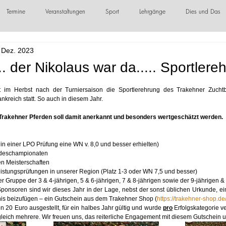
Termine
Veranstaltungen
Sport
Lehrgänge
Dies und Das
 Dez. 2023
örderer / Sponsoren
.. der Nikolaus war da..... Sportler
det im Herbst nach der Turniersaison die Sportlerehrung des Trakehner Zuchtbe
kreich statt. So auch in diesem Jahr.
rakehner Pferden soll damit anerkannt und besonders wertgeschätzt werden.
in einer LPO Prüfung eine WN v. 8,0 und besser erhielten)
undeschampionaten
n Meisterschaften
eistungsprüfungen in unserer Region (Platz 1-3 oder WN 7,5 und besser)
r Gruppe der 3 & 4-jährigen, 5 & 6-jährigen, 7 & 8-jährigen sowie der 9-jährigen &
onsoren sind wir dieses Jahr in der Lage, nebst der sonst üblichen Urkunde, ei
ebnis beizufügen – ein Gutschein aus dem Trakehner Shop (
https://trakehner-shop.de
n 20 Euro ausgestellt, für ein halbes Jahr gültig und wurde 
pro
 Erfolgskategorie v
 gleich mehrere. Wir freuen uns, das reiterliche Engagement mit diesem Gutschein 