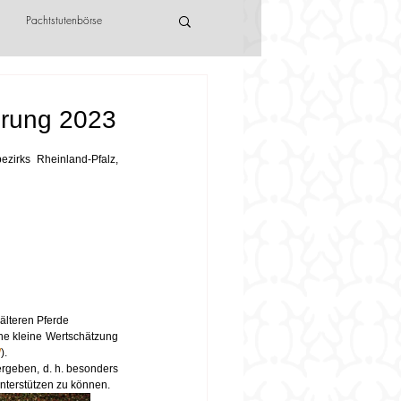
Pachtstutenbörse
ehrung 2023
zirks Rheinland-Pfalz, 
 älteren Pferde
ne kleine Wertschätzung 
/
).
ergeben, d. h. besonders 
unterstützen zu können.