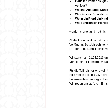
Baue ich immer die glei
verfügt?
Welche Abstände wähle
Was ist eine Bascule un
Wenn ein Pferd ein Hind
Wie kann ich ein Pferd 
werden erörtert und natürlich
Als Referenten stehen diese
Verfügung. Seit Jahrzehnten 
Du siehst, du kannst richtig 
vo
Wir starten am 11.04.2026 
um
Verpflegung ist gesorgt. Vora
Für die Teilnehmer wird 
kein 
Bitte melde dich bis 
01. April
Lebensmittelunverträglichkei
Wir freuen uns auf dich! Ein 