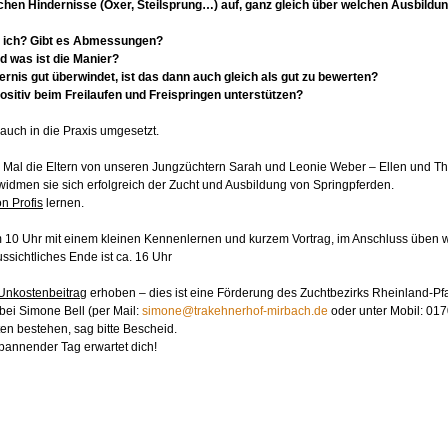
chen Hindernisse (Oxer, Steilsprung…) auf, ganz gleich über welchen Ausbildu
 ich? Gibt es Abmessungen?
d was ist die Manier?
ernis gut überwindet, ist das dann auch gleich als gut zu bewerten?
positiv beim Freilaufen und Freispringen unterstützen?
 auch in die Praxis umgesetzt.
s Mal die Eltern von unseren Jungzüchtern Sarah und Leonie Weber 
– Ellen und T
widmen sie sich erfolgreich der Zucht und Ausbildung von Springpferden.
n Profis
 lernen.
 10 Uhr mit einem kleinen Kennenlernen und kurzem Vortrag, im Anschluss üben wir
ussichtliches Ende ist ca. 16 Uhr
Unkostenbeitrag
 erhoben – dies ist eine Förderung des Zuchtbezirks Rheinland-Pfal
 bei Simone Bell (per Mail: 
simone@trakehnerhof-mirbach.de
 oder unter Mobil: 017
ten bestehen, sag bitte Bescheid.
spannender Tag erwartet dich!