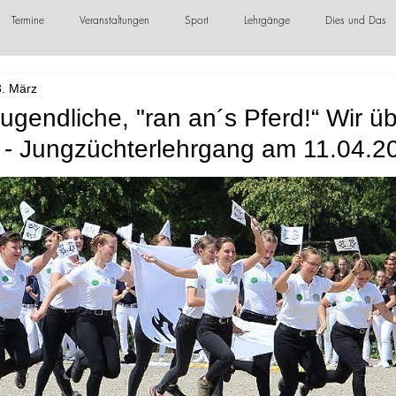
Termine
Veranstaltungen
Sport
Lehrgänge
Dies und Das
. März
örderer / Sponsoren
ugendliche, "ran an´s Pferd!“ Wir ü
n - Jungzüchterlehrgang am 11.04.2