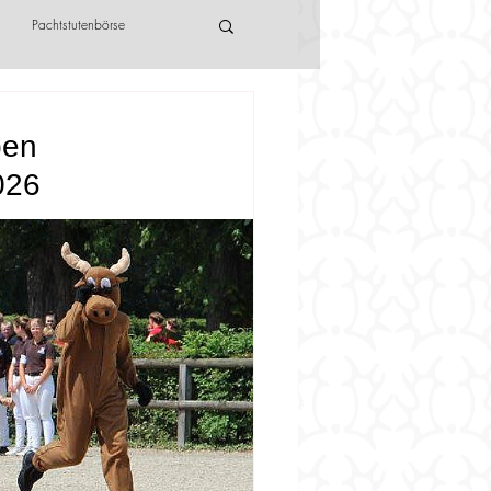
Pachtstutenbörse
ben
026