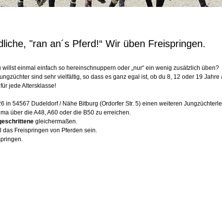
liche, "ran an´s Pferd!“ Wir üben Freispringen.
willst einmal einfach so hereinschnuppern oder „nur“ ein wenig zusätzlich üben?
ngzüchter sind sehr vielfältig, so dass es ganz egal ist, ob du 8, 12 oder 19 Jahre 
für jede Altersklasse!
6 in 54567 Dudeldorf / Nähe Bitburg (Ordorfer Str. 5) einen weiteren Jungzüchterl
ima über die A48, A60 oder die B50 zu erreichen.
geschrittene
 gleichermaßen.
l das Freispringen von Pferden sein.
springen.