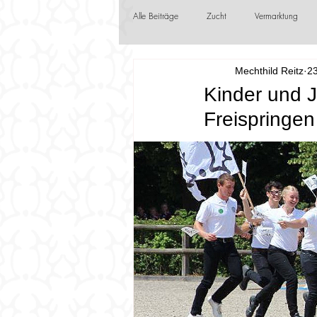
Alle Beiträge
Zucht
Vermarktung
Mechthild Reitz
23
Jungzüchter
Frühlingsboten
F
Kinder und J
Freispringe