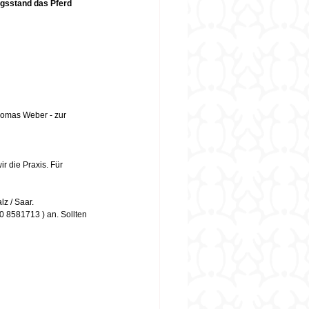
ngsstand das Pferd 
homas Weber - 
zur 
 die Praxis. Für 
z / Saar.
0 8581713 ) an. Sollten 