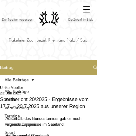
Der Tradition verbunden
Die Zukunft im Blick
Trakehner Zuchtbezirk Rheinland-Pfalz / Saar
Beitrag
Alle Beiträge
Ulrike Moeller
Alle Beiträge
23. Juli 2025
Sportbericht 20/2025 - Ergebnisse vom
Zucht
17.7. – 20.7.2025 aus unserer Region
Vermarktung
Termine
Außerhalb des Bundesturniers gab es noch 
Veranstaltungen
folgende Ergebnisse im Saarland:
Sport
Heiligenwald (
Saarland)