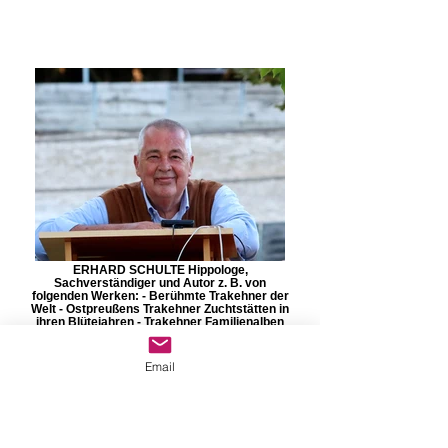
ERHARD SCHULTE Hippologe,
Sachverständiger und Autor z. B. von
folgenden Werken: - Berühmte Trakehner der
Welt - Ostpreußens Trakehner Zuchtstätten in
ihren Blütejahren - Trakehner Familienalben
erzählen: Besuche bei Züchtern und Gestüten
Mobil: 0171 530 9687 Mail:
forumpferd@aol.com
Email