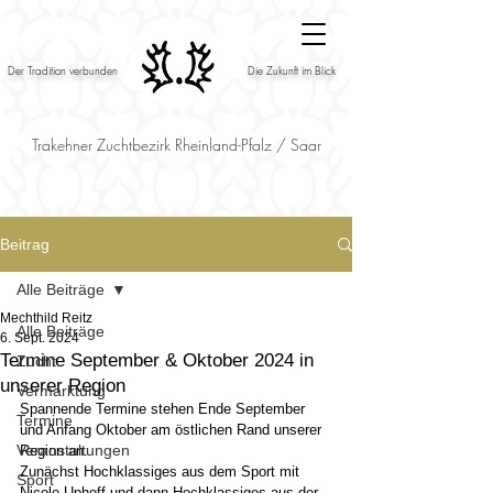
Der Tradition verbunden
Die Zukunft im Blick
Trakehner Zuchtbezirk Rheinland-Pfalz / Saar
Beitrag
Alle Beiträge
Mechthild Reitz
Alle Beiträge
6. Sept. 2024
Termine September & Oktober 2024 in
Zucht
unserer Region
Vermarktung
Spannende Termine stehen Ende September 
Termine
und Anfang Oktober am östlichen Rand unserer 
Veranstaltungen
Region an.
Zunächst Hochklassiges aus dem Sport mit 
Sport
Nicole Uphoff und dann Hochklassiges aus der 