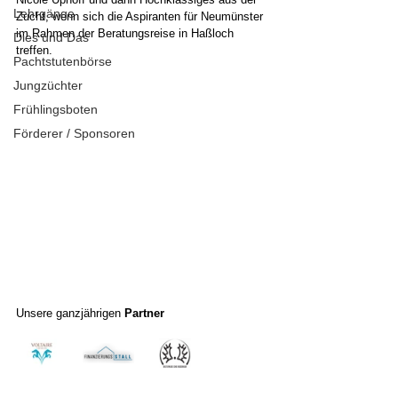
Lehrgänge
Zucht, wenn sich die Aspiranten für Neumünster 
im Rahmen der Beratungsreise in Haßloch 
Dies und Das
treffen.
Pachtstutenbörse
Jungzüchter
Frühlingsboten
Förderer / Sponsoren
Unsere ganzjährigen 
Partner