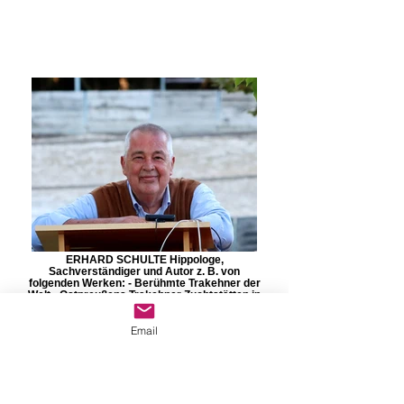
ERHARD SCHULTE Hippologe,
Sachverständiger und Autor z. B. von
folgenden Werken: - Berühmte Trakehner der
Welt - Ostpreußens Trakehner Zuchtstätten in
ihren Blütejahren - Trakehner Familienalben
erzählen: Besuche bei Züchtern und Gestüten
Email
Mobil: 0171 530 9687 Mail:
forumpferd@aol.com