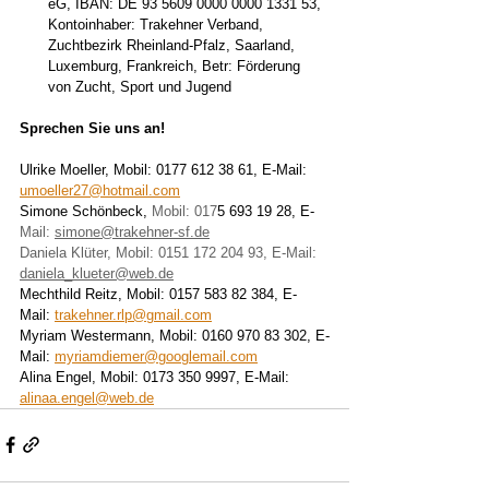
eG, IBAN: DE 93 5609 0000 0000 1331 53,  
Kontoinhaber: Trakehner Verband, 
Zuchtbezirk Rheinland-Pfalz, Saarland, 
Luxemburg, Frankreich, Betr: Förderung 
von Zucht, Sport und Jugend 
Sprechen Sie uns an! 
Ulrike Moeller, Mobil: 0177 612 38 61, E-Mail: 
umoeller27@hotmail.com
Simone Schönbeck, 
Mobil: 017
5 693 19 28, E-
Mail: 
simone@trakehner-sf.de
Daniela Klüter, Mobil: 0151 172 204 93, E-Mail: 
daniela_klueter@web.de
Mechthild Reitz, Mobil: 0157 583 82 384, E-
Mail: 
trakehner.rlp@gmail.com
Myriam Westermann, Mobil: 0160 970 83 302, E-
Mail:
myriamdiemer@googlemail.com
Alina Engel, Mobil: 0173 350 9997, E-Mail: 
alinaa.engel@web.de