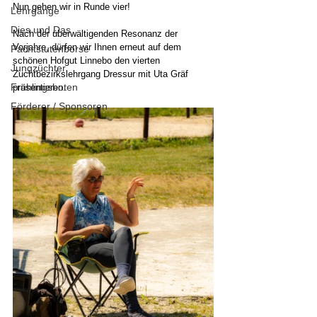
Nun gehen wir in Runde vier!
Lehrgänge
Dies und Das
Nach der überwältigenden Resonanz der 
Vorjahre, dürfen wir Ihnen erneut auf dem 
Pachtstutenbörse
schönen Hofgut Linnebo den vierten 
Jungzüchter
Zuchtbezirkslehrgang Dressur mit Uta Gräf 
Frühlingsboten
präsentieren.
Förderer / Sponsoren