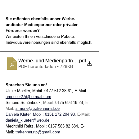
Sie möchten ebenfalls unser Werbe- 
und/oder Medienpartner oder privater 
Förderer werden?
Wir bieten Ihnen verschiedene Pakete. 
Individualvereinbarungen sind ebenfalls möglich.
.pdf
Werbe- und Medienpartner werden - Z
PDF herunterladen • 728KB
Sprechen Sie uns an! 
Ulrike Moeller, Mobil: 0177 612 38 61, E-Mail: 
umoeller27@hotmail.com
Simone Schönbeck, 
Mobil: 017
5 693 19 28, E-
Mail: 
simone@trakehner-sf.de
Daniela Klüter, Mobil: 0151 172 204 93
, E-Mail: 
daniela_klueter@web.de
Mechthild Reitz, Mobil: 0157 583 82 384, E-
Mail: 
trakehner.rlp@gmail.com