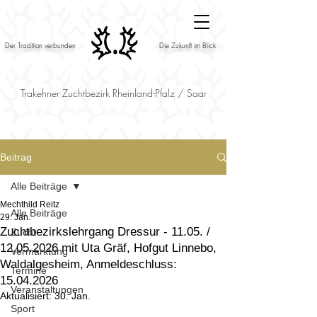
Der Tradition verbunden
Die Zukunft im Blick
Trakehner Zuchtbezirk Rheinland-Pfalz / Saar
Beitrag
Alle Beiträge
Mechthild Reitz
Alle Beiträge
29. Jan.
Zuchtbezirkslehrgang Dressur - 11.05. /
Zucht
12.05.2026 mit Uta Gräf, Hofgut Linnebo,
Vermarktung
Waldalgesheim, Anmeldeschluss:
Termine
15.04.2026
Veranstaltungen
Aktualisiert:
30. Jan.
Sport