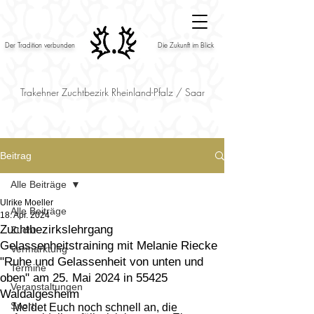
Der Tradition verbunden
Die Zukunft im Blick
Trakehner Zuchtbezirk Rheinland-Pfalz / Saar
Beitrag
Alle Beiträge
Ulrike Moeller
Alle Beiträge
18. Apr. 2024
Zuchtbezirkslehrgang
Zucht
Gelassenheitstraining mit Melanie Riecke
Vermarktung
"Ruhe und Gelassenheit von unten und
Termine
oben" am 25. Mai 2024 in 55425
Veranstaltungen
Waldalgesheim
Sport
Meldet Euch noch schnell an, die 