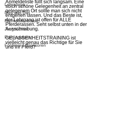
Anmeldeliste füllt sich langsam. Eine 
Lehrgänge
solch schöne Gelegenheit an zentral 
gelegenem Ort sollte man sich nicht 
Dies und Das
entgehen lassen. Und das Beste ist, 
der Lehrgang ist offen für ALLE 
Pachtstutenbörse
Pferderassen. Seht selbst unten in der 
Ausschreibung.
Jungzüchter
Frühlingsboten
GELASSENHEITSTRAINING ist 
vielleicht genau das Richtige für Sie 
Förderer / Sponsoren
und Ihr Pferd?