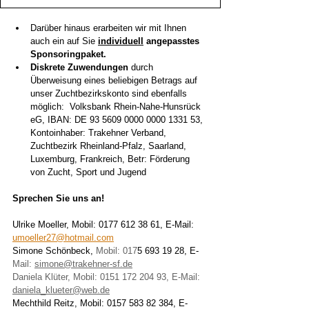
Darüber hinaus erarbeiten wir mit Ihnen 
auch ein auf Sie 
individuell
 angepasstes 
Sponsoringpaket.
Diskrete Zuwendungen
 durch 
Überweisung eines beliebigen Betrags auf 
unser Zuchtbezirkskonto sind ebenfalls 
möglich:  Volksbank Rhein-Nahe-Hunsrück 
eG, IBAN: DE 93 5609 0000 0000 1331 53,  
Kontoinhaber: Trakehner Verband, 
Zuchtbezirk Rheinland-Pfalz, Saarland, 
Luxemburg, Frankreich, Betr: Förderung 
von Zucht, Sport und Jugend 
Sprechen Sie uns an! 
Ulrike Moeller, Mobil: 0177 612 38 61, E-Mail: 
umoeller27@hotmail.com
Simone Schönbeck, 
Mobil: 017
5 693 19 28, E-
Mail: 
simone@trakehner-sf.de
Daniela Klüter, Mobil: 0151 172 204 93, E-Mail: 
daniela_klueter@web.de
Mechthild Reitz, Mobil: 0157 583 82 384, E-