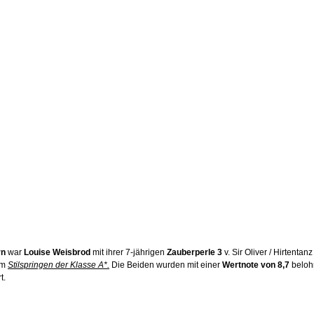
rn
 war 
Louise Weisbrod
 mit ihrer 7-jährigen 
Zauberperle 3
 v. Sir Oliver / Hirtentan
im 
Stilspringen der Klasse A*.
 Die Beiden wurden mit einer 
Wertnote von 8,7
 beloh
t.