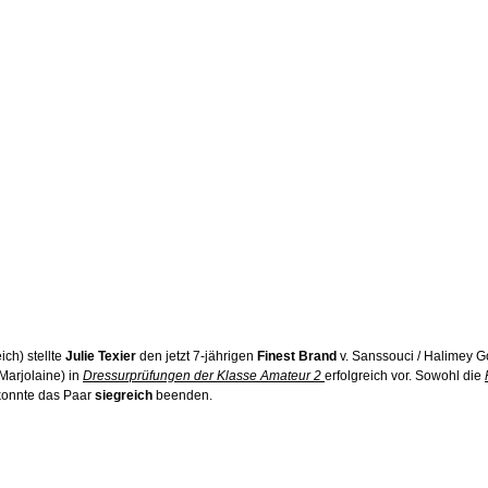
ich) stellte 
Julie Texier
 den jetzt 7-jährigen 
Finest Brand
 v. Sanssouci / Halimey Go
Marjolaine) in 
Dressurprüfungen der Klasse Amateur 2 
erfolgreich vor. Sowohl die 
konnte das Paar 
siegreich 
beenden.