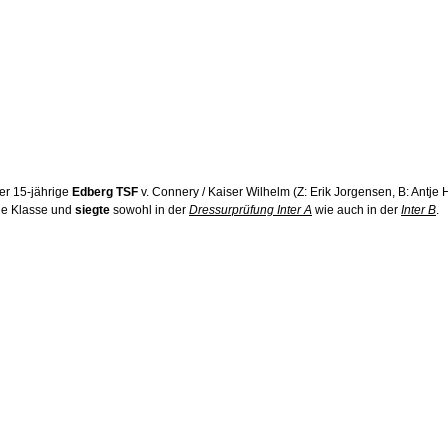
er 15-jährige 
Edberg TSF
 v. Connery / Kaiser Wilhelm (Z: Erik Jorgensen, B: Antje H
ne Klasse und 
siegte 
sowohl in der 
Dressurprüfung Inter A
 wie auch in der 
Inter B
.