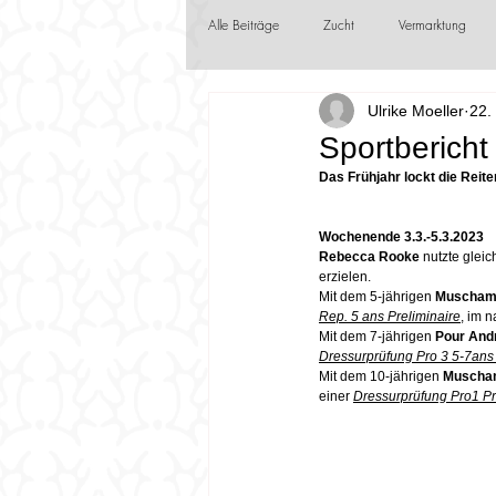
Alle Beiträge
Zucht
Vermarktung
Ulrike Moeller
22.
Jungzüchter
Frühlingsboten
F
Sportbericht
Das Frühjahr lockt die Reite
Wochenende 3.3.-5.3.2023
Rebecca Rooke 
nutzte glei
erzielen.  
Mit dem 5-jährigen 
Muscham
Rep. 5 ans Preliminaire
, im 
Mit dem 7-jährigen 
Pour And
Dressurprüfung Pro 3 5-7ans 
Mit dem 10-jährigen 
Muscham
einer 
Dressurprüfung Pro1 Pr