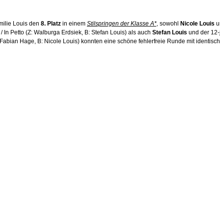
amilie Louis den 
8. Platz
 in einem 
Stilspringen der Klasse A*,
 sowohl 
Nicole Louis
 u
/ In Petto (Z: Walburga Erdsiek, B: Stefan Louis) als auch 
Stefan Louis
 und der 12-
Z: Fabian Hage, B: Nicole Louis) konnten eine schöne fehlerfreie Runde mit identis