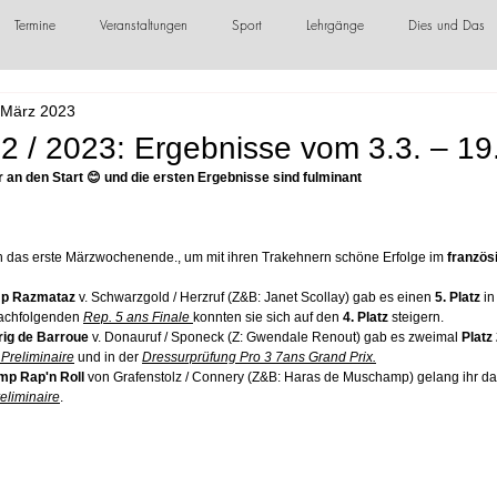
Termine
Veranstaltungen
Sport
Lehrgänge
Dies und Das
 März 2023
örderer / Sponsoren
 2 / 2023: Ergebnisse vom 3.3. – 1
r an den Start 😊 und die ersten Ergebnisse sind fulminant
ch das erste Märzwochenende., um mit ihren Trakehnern schöne Erfolge im 
französ
p Razmataz
 v. Schwarzgold / Herzruf (Z&B: Janet Scollay) gab es einen 
5. Platz
 in
nachfolgenden 
Rep. 5 ans Finale 
konnten sie sich auf den 
4. Platz
 steigern.
rig de Barroue
 v. Donauruf / Sponeck (Z: Gwendale Renout) gab es zweimal 
Platz 
Preliminaire
 und in der 
Dressurprüfung Pro 3 7ans Grand Prix.
p Rap'n Roll
 von Grafenstolz / Connery (Z&B: Haras de Muschamp) gelang ihr da
eliminaire
.