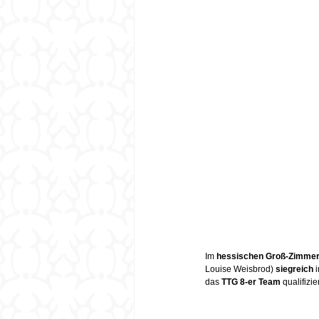
Im 
hessischen Groß-Zimme
Louise Weisbrod) 
siegreich
 
das 
TTG 8-er Team
 qualifizier