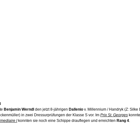
3
te 
Benjamin Werndl
 den jetzt 8-jährigen 
Dallenio 
v. Millennium / Handryk (Z: Silke
kenmüller) in zwei Dressurprüfungen der Klasse S vor. Im 
Prix St. Georges
 konnte
rmediaire I
 konnten sie noch eine Schippe drauflegen und erreichten 
Rang 4
.