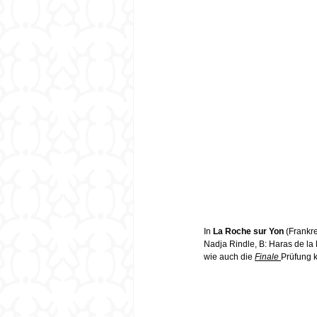
In 
La Roche sur Yon
 (Frankre
Nadja Rindle, B: Haras de la 
wie auch die 
Finale 
Prüfung 